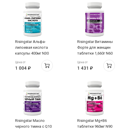
Risingstar Альфа-
Risingstar Витамины
липоевая кислота
Форте для женщин
капсулы 400мг N30
таблетки 1,660г N60
Цена от
Цена от
1 004 ₽
1 431 ₽
Risingstar Масло
Risingstar Mg+B6
черного тмина с Q10
таблетки 960мг N90