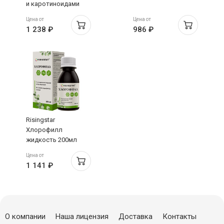
и каротиноидами
капсулы 690мг №60
Цена от
Цена от
1 238 ₽
986 ₽
Risingstar
Хлорофилл
жидкость 200мл
Цена от
1 141 ₽
О компании
Наша лицензия
Доставка
Контакты