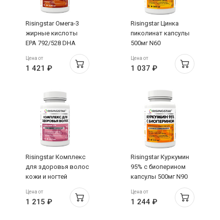
Risingstar Омега-3
Risingstar Цинка
жирные кислоты
пиколинат капсулы
EPA 792/528 DHA
500мг N60
капсулы 1620мг №60
Цена от
Цена от
1 421 ₽
1 037 ₽
Risingstar Комплекс
Risingstar Куркумин
для здоровья волос
95% с биоперином
кожи и ногтей
капсулы 500мг N90
капсулы 500мг N120
Цена от
Цена от
1 215 ₽
1 244 ₽