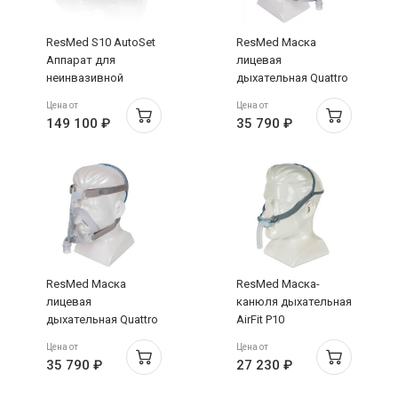
ResMed S10 AutoSet
ResMed Маска
Аппарат для
лицевая
неинвазивной
дыхательная Quattro
вентиляции легких с
Air размер M
Цена от
Цена от
принадлежностями
149 100 ₽
35 790 ₽
ResMed Маска
ResMed Маска-
лицевая
канюля дыхательная
дыхательная Quattro
AirFit P10
Air размер L
разноразмерная
Цена от
Цена от
35 790 ₽
27 230 ₽