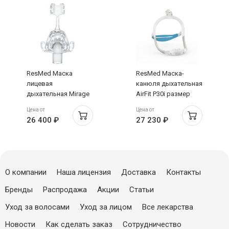
ResMed Маска
ResMed Маска-
лицевая
канюля дыхательная
дыхательная Mirage
AirFit P30i размер
FX разноразмерная
Стандарт
Цена от
Цена от
26 400 ₽
27 230 ₽
О компании
Наша лицензия
Доставка
Контакты
Бренды
Распродажа
Акции
Статьи
Уход за волосами
Уход за лицом
Все лекарства
Новости
Как сделать заказ
Сотрудничество