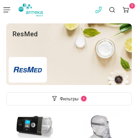
0
ResMed
Фильтры