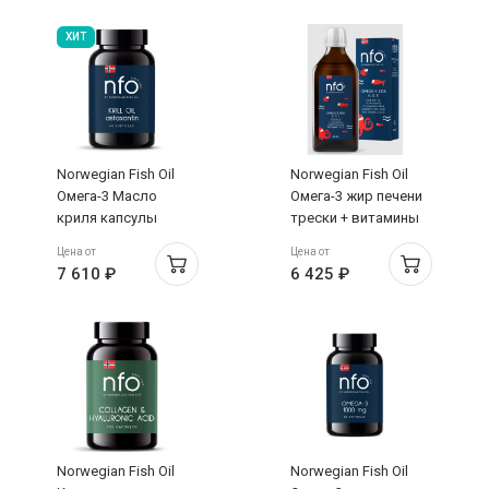
ХИТ
Norwegian Fish Oil
Norwegian Fish Oil
Омега-3 Масло
Омега-3 жир печени
криля капсулы
трески + витамины
1450мг N60
А, Д, Е для детей и
Цена от
Цена от
взрослых флакон
7 610 ₽
6 425 ₽
250мл
Norwegian Fish Oil
Norwegian Fish Oil