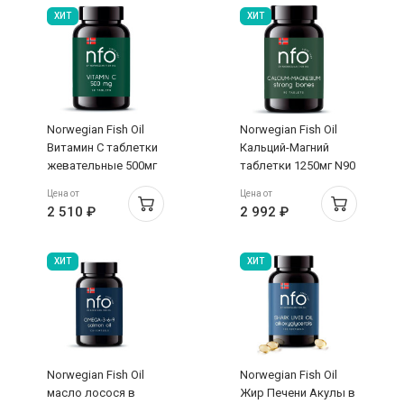
ХИТ
ХИТ
Norwegian Fish Oil
Norwegian Fish Oil
Витамин C таблетки
Кальций-Магний
жевательные 500мг
таблетки 1250мг N90
N60
Цена от
Цена от
2 510 ₽
2 992 ₽
ХИТ
ХИТ
Norwegian Fish Oil
Norwegian Fish Oil
масло лосося в
Жир Печени Акулы в