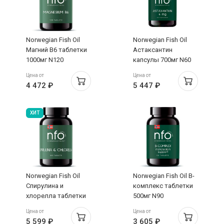
Norwegian Fish Oil
Norwegian Fish Oil
Магний В6 таблетки
Астаксантин
1000мг N120
капсулы 700мг N60
Цена от
Цена от
4 472 ₽
5 447 ₽
ХИТ
Norwegian Fish Oil
Norwegian Fish Oil B-
Спирулина и
комплекс таблетки
хлорелла таблетки
500мг N90
500мг №260
Цена от
Цена от
5 599 ₽
3 605 ₽