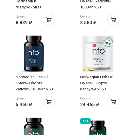
Коллаген и
Омега-3 капсулы
гиалуроновая
1000мг N60
кислота капсулы
Цена от
Цена от
№120
8 839 ₽
3 580 ₽
Norwegian Fish Oil
Norwegian Fish Oil
Омега-3 Форте
Омега-3 Форте
капсулы 1384мг N60
капсулы N360
Цена от
Цена от
5 460 ₽
24 465 ₽
ХИТ