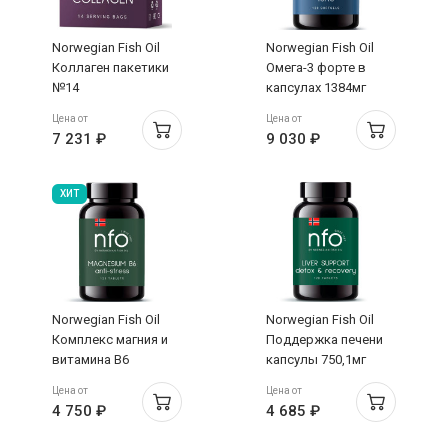
Norwegian Fish Oil
Norwegian Fish Oil
Коллаген пакетики
Омега-3 форте в
№14
капсулах 1384мг
N120
Цена от
Цена от
7 231 ₽
9 030 ₽
ХИТ
Norwegian Fish Oil
Norwegian Fish Oil
Комплекс магния и
Поддержка печени
витамина В6
капсулы 750,1мг
таблетки 1020.6мг
N120
Цена от
Цена от
N120
4 750 ₽
4 685 ₽