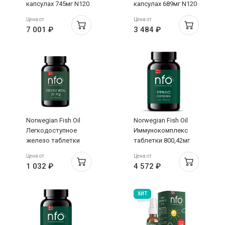
капсулах 745мг N120
капсулах 689мг N120
Цена от
Цена от
7 001 ₽
3 484 ₽
Norwegian Fish Oil
Norwegian Fish Oil
Легкодоступное
Иммунокомплекс
железо таблетки
таблетки 800,42мг
550мг N100
N120
Цена от
Цена от
1 032 ₽
4 572 ₽
ХИТ