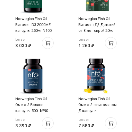
Norwegian Fish Oil
Norwegian Fish Oil
Витамин D3 2000МЕ
Витамин Д3 Детский
капсулы 250мг N100
от 3 лет спрей 20мл
Цена от
Цена от
3 030 ₽
1 260 ₽
Norwegian Fish Oil
Norwegian Fish Oil
Омега-3 Баланс
Омега-3 с витамином
капсулы 500г №90
Д капсулы
жевательные 800мг
Цена от
Цена от
N120
3 390 ₽
7 580 ₽