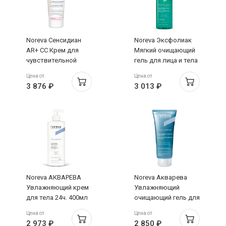
Noreva Сенсидиан
Noreva Эксфолиак
AR+ CC Крем для
Мягкий очищающий
чувствительной
гель для лица и тела
кожи SPF30 тон
400мл помпа
Цена от
Цена от
светлый 40мл
3 876 ₽
3 013 ₽
Noreva АКВАРЕВА
Noreva Акварева
Увлажняющий крем
Увлажняющий
для тела 24ч. 400мл
очищающий гель для
лица и тела 200мл
Цена от
Цена от
2 973 ₽
2 850 ₽