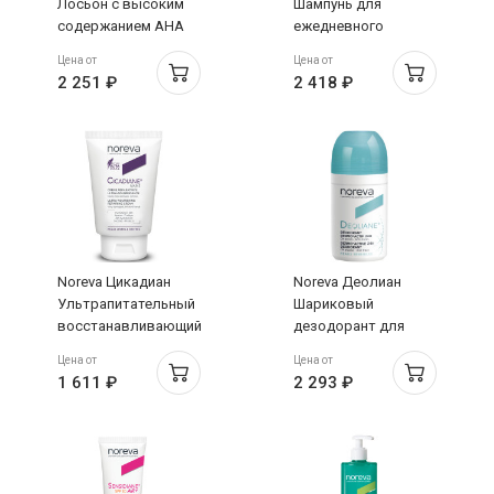
Лосьон с высоким
Шампунь для
содержанием АНА
ежедневного
для лица 125мл
применения 125мл
Цена от
Цена от
2 251 ₽
2 418 ₽
Noreva Цикадиан
Noreva Деолиан
Ультрапитательный
Шариковый
восстанавливающий
дезодорант для
крем для рук 50мл
чувствительной
Цена от
Цена от
кожи 50мл
1 611 ₽
2 293 ₽