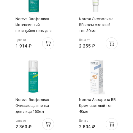
Noreva Эксфолиак
Noreva Эксфолиак
Интенсивный
BB крем светлый
пенящийся гель для
тон 30 мл
лица и тела 200мл
Цена от
Цена от
1 914 ₽
2 255 ₽
Noreva Эксфолиак
Noreva Акварева ВВ
Очищающая пенка
Крем светлый тон
для лица 150мл
40мл
Цена от
Цена от
2 363 ₽
2 804 ₽