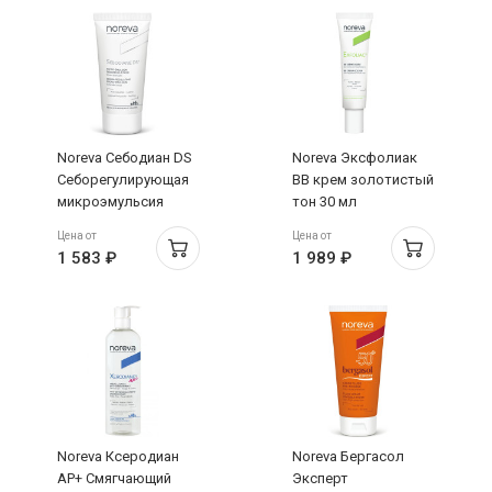
Noreva Себодиан DS
Noreva Эксфолиак
Себорегулирующая
BB крем золотистый
микроэмульсия
тон 30 мл
30мл
Цена от
Цена от
1 583 ₽
1 989 ₽
Noreva Ксеродиан
Noreva Бергасол
АР+ Смягчающий
Эксперт