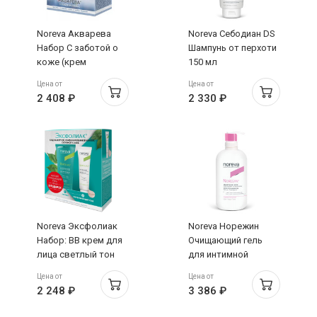
Noreva Акварева
Noreva Себодиан DS
Набор С заботой о
Шампунь от перхоти
коже (крем
150 мл
насыщенная
Цена от
Цена от
текстура 40мл +
2 408 ₽
2 330 ₽
крем для рук 50мл)
Noreva Эксфолиак
Noreva Норежин
Набор: ВВ крем для
Очищающий гель
лица светлый тон
для интимной
30мл + мягкий
гигиены флакон-
Цена от
Цена от
очищающий гель
помпа 500мл
2 248 ₽
3 386 ₽
100мл