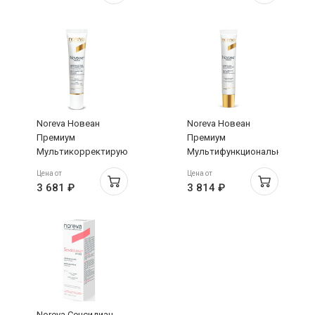
Noreva Новеан
Noreva Новеан
Премиум
Премиум
Мультикорректирующий
Мультифункциональный
крем для контура
антивозраст крем
Цена от
Цена от
глаз 15мл
дневной 40мл
3 681 ₽
3 814 ₽
Noreva Сенсидиан