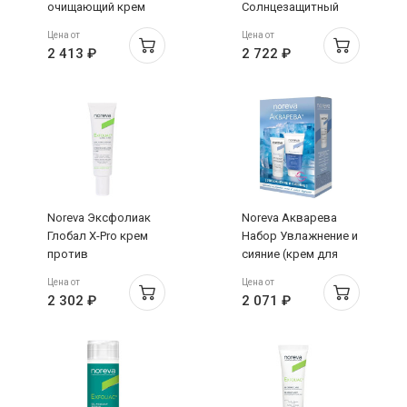
очищающий крем
Солнцезащитный
для душа 500мл с
легкий крем SPF50+
Цена от
Цена от
помпой
50мл
2 413 ₽
2 722 ₽
Noreva Эксфолиак
Noreva Акварева
Глобал X-Pro крем
Набор Увлажнение и
против
сияние (крем для
несовершенств
лица 40мл + скарб
Цена от
Цена от
30мл
для лица 75мл)
2 302 ₽
2 071 ₽