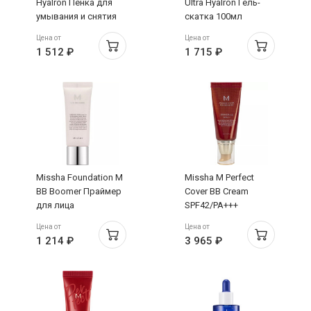
Hyalron Пенка для
Ultra Hyalron Гель-
умывания и снятия
скатка 100мл
макияжа 200мл
Цена от
Цена от
1 512 ₽
1 715 ₽
Missha Foundation M
Missha M Perfect
BB Boomer Праймер
Cover BB Cream
для лица
SPF42/PA+++
Жемчужное сияние
Тональный BB крем
Цена от
Цена от
20мл
тон 13 Ярко-
1 214 ₽
3 965 ₽
бежевый 50мл