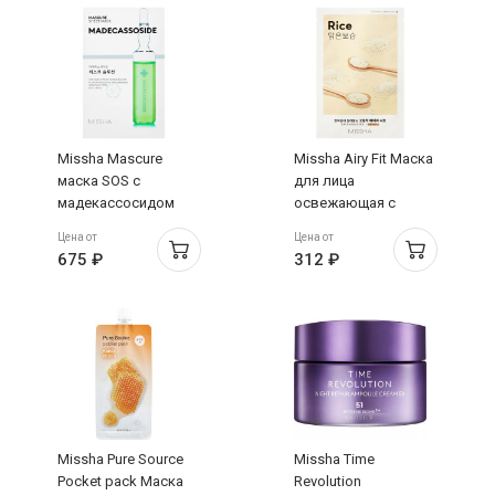
Missha Mascure
Missha Airy Fit Маска
маска SOS с
для лица
мадекассосидом
освежающая с
для восстановления
экстрактом риса
Цена от
Цена от
ослабленой кожи
для огрубевшей
675 ₽
312 ₽
28мл
тусклой кожи 19г
Missha Pure Source
Missha Time
Pocket pack Маска
Revolution