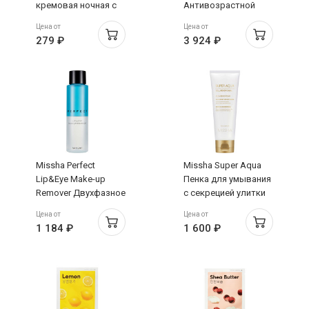
кремовая ночная с
Антивозрастной
экстрактом меда
крем для лифтинга и
Цена от
Цена от
10мл
сияния лица 50мл
279 ₽
3 924 ₽
Missha Perfect
Missha Super Aqua
Lip&Eye Make-up
Пенка для умывания
Remover Двухфазное
с секрецией улитки
средство для
100мл
Цена от
Цена от
снятия макияжа с
1 184 ₽
1 600 ₽
глаз и губ 155мл