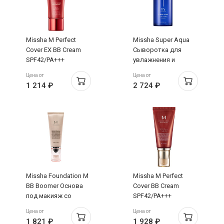
Missha M Perfect
Missha Super Aqua
Cover EX BB Cream
Сыворотка для
SPF42/PA+++
увлажнения и
Тональный BB крем
гладкости лица 47мл
Цена от
Цена от
тон 21 Светло-
1 214 ₽
2 724 ₽
бежевый 20мл
Missha Foundation M
Missha M Perfect
BB Boomer Основа
Cover BB Cream
под макияж со
SPF42/PA+++
светоотражающим
Тональный BB крем
Цена от
Цена от
эффектом 40мл
тон 23 Бежевый
1 821 ₽
1 928 ₽