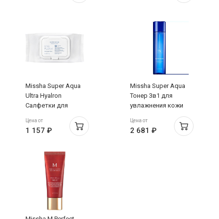
50мл
Missha Super Aqua
Missha Super Aqua
Ultra Hyalron
Тонер 3в1 для
Салфетки для
увлажнения кожи
снятия макияжа с
200мл
Цена от
Цена от
гиалуроновой
1 157 ₽
2 681 ₽
кислотой и маслами
30мл
Missha М Perfect