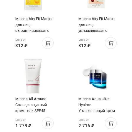
Missha Airy Fit Маска
Missha Airy Fit Маска
для лица
для лица
выравнивающая с
увлажняющая с
экстрактом лимона
экстрактом дерева
Цена от
Цена от
для кожи с
ши для
312 ₽
312 ₽
пигментацией 19г
восстановления
кожи 19г
Missha All Around
Missha Aqua Ultra
Солнцезащитный
Hyalron
крем-гель SPF45
Увлажняющий крем
РА+++ 50мл
для лица 70мл
Цена от
Цена от
1 778 ₽
2 716 ₽