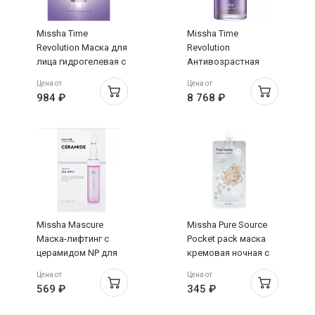
Missha Time
Missha Time
Revolution Маска для
Revolution
лица гидрогелевая с
Антивозрастная
пролонгированным
сыворотка для
Цена от
Цена от
анти-эйдж
лифтинга и сияния
984 ₽
8 768 ₽
эффектом 30г
лица 50мл
Missha Mascure
Missha Pure Source
Маска-лифтинг с
Pocket pack маска
церамидом NP для
кремовая ночная с
ослабленной и сухой
экстрактом жемчуга
Цена от
Цена от
кожи 28мл
10мл
569 ₽
345 ₽