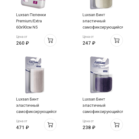
Luxsan Пеленки
Luxsan Бинт
Premium/Extra
эластичный
60х90см N5
самофиксирующийся
на
Цена от
Цена от
полипропиленовой
260 ₽
247 ₽
основе 4см х 4м
белый
Luxsan Бинт
Luxsan Бинт
эластичный
эластичный
самофиксирующийся
самофиксирующийся
на
на
Цена от
Цена от
полипропиленовой
полипропиленовой
471 ₽
238 ₽
основе 10см х 4м
основе 4см х 4м
белый
фиолетовый