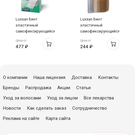
Luxsan Бинт
Luxsan Бинт
эластичный
эластичный
самофиксирующийся
самофиксирующийся
на хлопковой
на
Цена от
Цена от
основе 8см х 4м
полипропиленовой
477 ₽
244 ₽
белый
основе 4см х 4м
бежевый
О компании
Наша лицензия
Доставка
Контакты
Бренды
Распродажа
Акции
Статьи
Уход за волосами
Уход за лицом
Все лекарства
Новости
Как сделать заказ
Сотрудничество
Реклама на сайте
Карта сайта