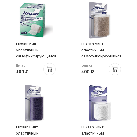
Luxsan Бинт
Luxsan Бинт
эластичный
эластичный
самофиксирующийся
самофиксирующийся
на хлопковой
на
Цена от
Цена от
основе 6см х 4м
полипропиленовой
409 ₽
400 ₽
белый
основе 8см х 4м
бежевый
Luxsan Бинт
Luxsan Бинт
эластичный
эластичный