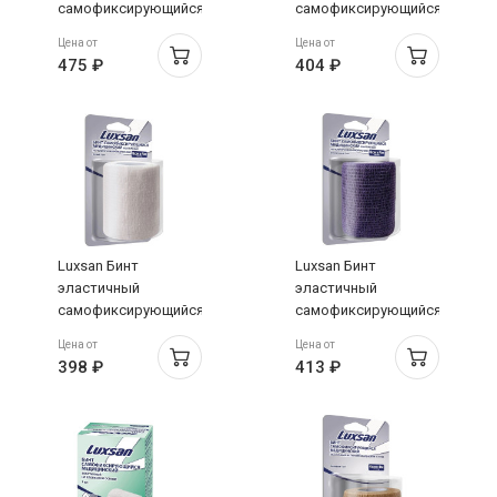
самофиксирующийся
самофиксирующийся
на
на нетканой основе
Цена от
Цена от
полипропиленовой
без латекса 6см х 4м
475 ₽
404 ₽
основе 10см х 4м
белый
фиолетовый
Luxsan Бинт
Luxsan Бинт
эластичный
эластичный
самофиксирующийся
самофиксирующийся
на
на
Цена от
Цена от
полипропиленовой
полипропиленовой
398 ₽
413 ₽
основе 8см х 4м
основе 8см х 4м
белый
фиолетовый