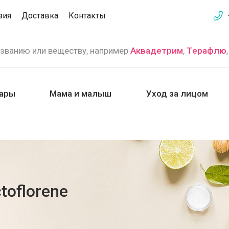
зия
Доставка
Контакты
азванию или веществу, например
Аквадетрим
,
Терафлю
ары
Мама и малыш
Уход за лицом
toflorene