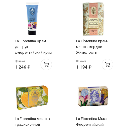
La Florentina Крем
La Florentina крем-
для рук
мыло твердое
флорентийский ирис
Жимолость
75мл
Душистая 275г
Цена от
Цена от
1 246 ₽
1 194 ₽
La Florentina мыло в
La Florentina Мыло
традиционной
Флорентийский