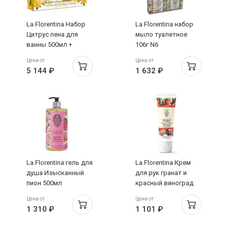
La Florentina Набор
La Florentina набор
Цитрус пена для
мыло туалетное
ванны 500мл +
106г N6
лосьон для тела
Цена от
Цена от
200мл + гель для
5 144 ₽
1 632 ₽
душа 200мл + мыло
115г + спонж
La Florentina гель для
La Florentina Крем
душа Изысканный
для рук гранат и
пион 500мл
красный виноград
75мл
Цена от
Цена от
1 310 ₽
1 101 ₽