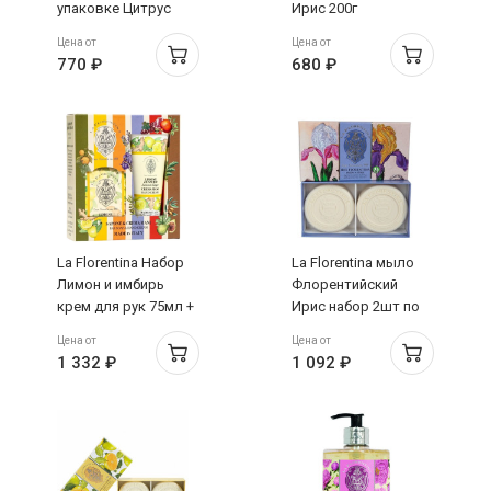
упаковке Цитрус
Ирис 200г
200г
Цена от
Цена от
770 ₽
680 ₽
La Florentina Набор
La Florentina мыло
Лимон и имбирь
Флорентийский
крем для рук 75мл +
Ирис набор 2шт по
мыло 106г
115г
Цена от
Цена от
1 332 ₽
1 092 ₽