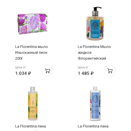
La Florentina мыло
La Florentina Мыло
Изысканный пион
жидкое
200г
Флорентийский
Ирис 200мл
Цена от
Цена от
1 034 ₽
1 485 ₽
La Florentina пена
La Florentina пена