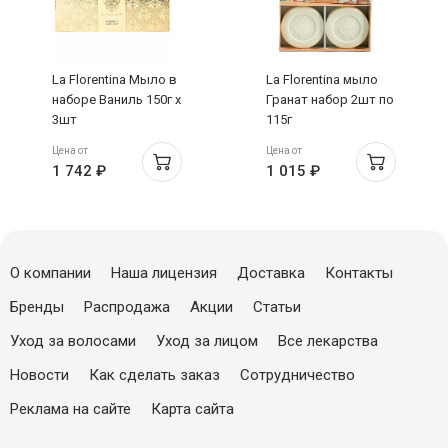
La Florentina Мыло в
La Florentina мыло
наборе Ваниль 150г х
Гранат набор 2шт по
3шт
115г
Цена от
Цена от
1 742 ₽
1 015 ₽
О компании
Наша лицензия
Доставка
Контакты
Бренды
Распродажа
Акции
Статьи
Уход за волосами
Уход за лицом
Все лекарства
Новости
Как сделать заказ
Сотрудничество
Реклама на сайте
Карта сайта