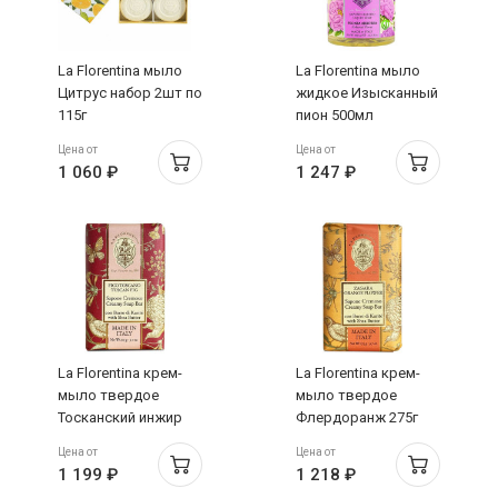
La Florentina мыло
La Florentina мыло
Цитрус набор 2шт по
жидкое Изысканный
115г
пион 500мл
Цена от
Цена от
1 060 ₽
1 247 ₽
La Florentina крем-
La Florentina крем-
мыло твердое
мыло твердое
Тосканский инжир
Флердоранж 275г
275г
Цена от
Цена от
1 199 ₽
1 218 ₽