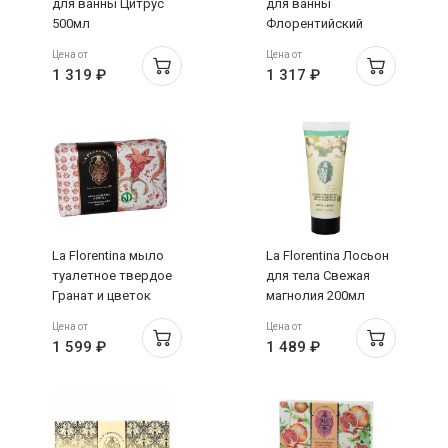
для ванны Цитрус
для ванны
500мл
Флорентийский
Ирис 500мл
Цена от
Цена от
1 319 ₽
1 317 ₽
La Florentina мыло
La Florentina Лосьон
туалетное твердое
для тела Свежая
Гранат и цветок
магнолия 200мл
нероли 150г N3
Цена от
Цена от
1 599 ₽
1 489 ₽