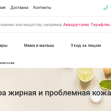
зия
Доставка
Контакты
азванию или веществу, например
Аквадетрим
,
Терафлю
ары
Мама и малыш
Уход за лицом
мная кожа
ра жирная и проблемная кож