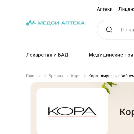
Аптеки
Лицен
По н
Лекарства и БАД
Медицинские тов
Главная
Бренды
Кора
Кора - жирная и пробле
Ко