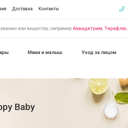
зия
Доставка
Контакты
азванию или веществу, например
Аквадетрим
,
Терафлю
ары
Мама и малыш
Уход за лицом
ppy Baby