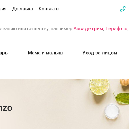
зия
Доставка
Контакты
азванию или веществу, например
Аквадетрим
,
Терафлю
ары
Мама и малыш
Уход за лицом
nzo