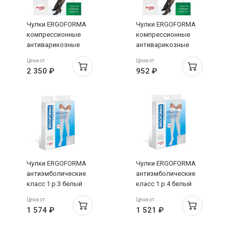
Чулки ERGOFORMA
Чулки ERGOFORMA
компрессионные
компрессионные
антиварикозные
антиварикозные
класс 1 р.3 телесный
класс 1 р.4 телесный
Цена от
Цена от
арт.211
арт.211
2 350 ₽
952 ₽
Чулки ERGOFORMA
Чулки ERGOFORMA
антиэмболические
антиэмболические
класс 1 р.3 белый
класс 1 р.4 белый
арт.EU 257
арт.EU 257
Цена от
Цена от
1 574 ₽
1 521 ₽