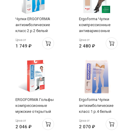
Чулки ERGOFORMA
Ergoforma Чулки
антиэмболические
компрессионные
класс 2 р.2 белый
антиварикозные
арт.EU 267
класс 1 р.2 телесный
Цена от
Цена от
1 749 ₽
2 480 ₽
ERGOFORMA Гольфы
Ergoforma Чулки
компрессионные
антиэмболические
мужские открытый
класс 1 р.4 белый
носок класс 2 р.4
Цена от
Цена от
черный 322
2 046 ₽
2 070 ₽