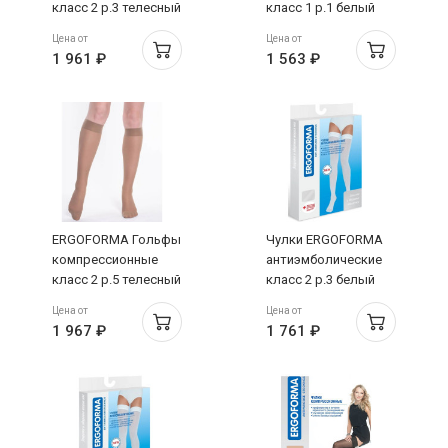
класс 2 р.3 телесный
класс 1 р.1 белый
321
арт.EU 257
Цена от
Цена от
1 961 ₽
1 563 ₽
ERGOFORMA Гольфы
Чулки ERGOFORMA
компрессионные
антиэмболические
класс 2 р.5 телесный
класс 2 р.3 белый
321
арт.EU 267
Цена от
Цена от
1 967 ₽
1 761 ₽