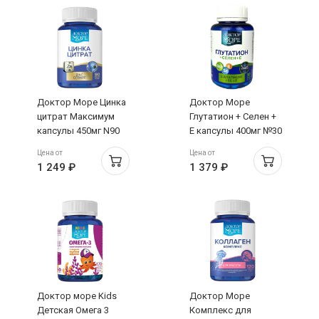
Доктор Море Цинка
Доктор Море
цитрат Максимум
Глутатион + Селен +
капсулы 450мг N90
Е капсулы 400мг №30
Цена от
Цена от
1 249 ₽
1 379 ₽
Доктор море Kids
Доктор Море
Детская Омега 3
Комплекс для