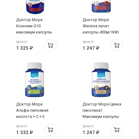
Доктор Море
Доктор Море
Коэнзим Q10
Железа хелат
максимум капсулы
капсулы 400мг N90
400мг №30
Цена от
Цена от
1 325 ₽
1 247 ₽
Доктор Море
Доктор Море Цинка
Альфа-липоевая
пиколинат
кислота + С + Е
Максимум капсулы
капсулы 700мг N60
400мг N90
Цена от
Цена от
1 332 ₽
1 247 ₽