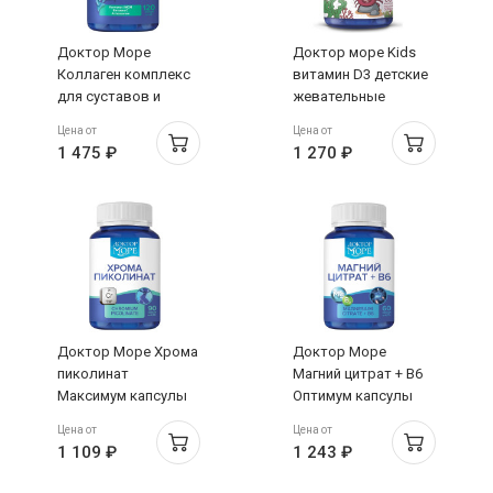
Доктор Море
Доктор море Kids
Коллаген комплекс
витамин D3 детские
для суставов и
жевательные
связок капсулы
капсулы со вкусом
Цена от
Цена от
450мг №120
вишни 500мг N60
1 475 ₽
1 270 ₽
Доктор Море Хрома
Доктор Море
пиколинат
Магний цитрат + В6
Максимум капсулы
Оптимум капсулы
320мг N90
770мг N60
Цена от
Цена от
1 109 ₽
1 243 ₽