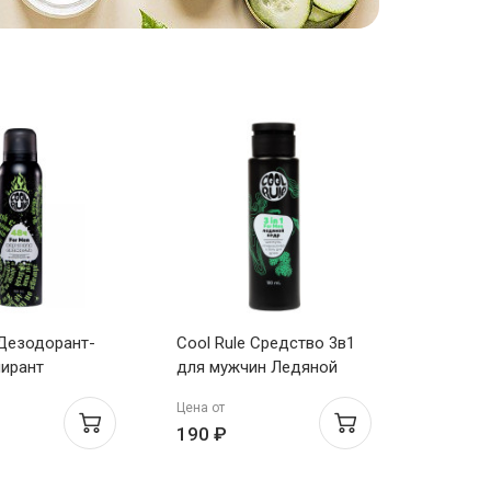
 Дезодорант-
Cool Rule Средство 3в1
ирант
для мужчин Ледяной
Взрывная
Кедр шампунь,
Цена от
 150мл
кондиционер и гель для
190 ₽
душа 100мл