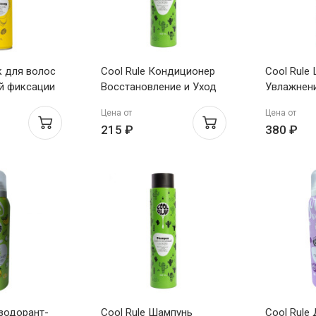
к для волос
Cool Rule Кондиционер
Cool Rule
й фиксации
Восстановление и Уход
Увлажнени
Шейк 400мл
для сухих и ломких
для всех 
Цена от
Цена от
волос Экзотический
Бабл Гам&
215 ₽
380 ₽
Кактус 300мл
езодорант-
Cool Rule Шампунь
Cool Rule