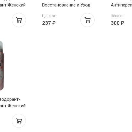
ант Женский
Восстановление и Уход
Антиперсп
Коктейль
для сухих и ломких
Цветочны
Цена от
Цена от
волос Экзотический
237 ₽
300 ₽
Кактус 400мл
езодорант-
ант Женский
ежность