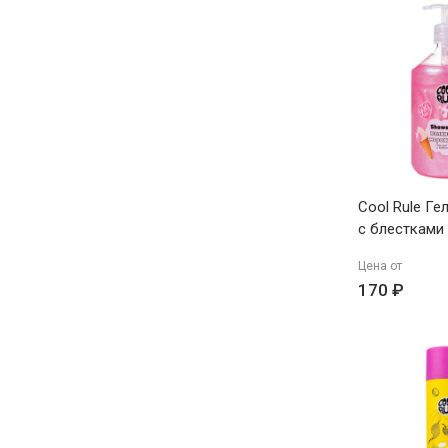
Cool Rule Ге
с блестками
мороженое 
Цена от
170 ₽