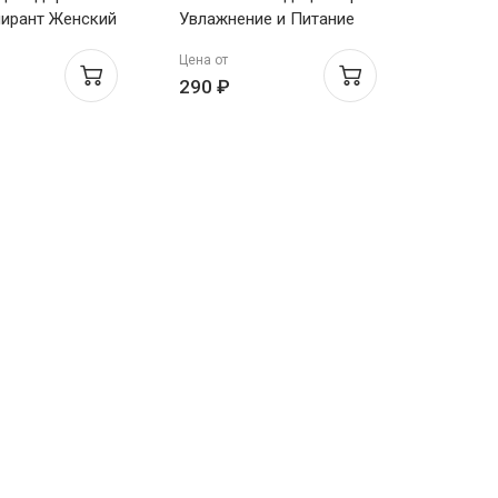
ирант Женский
Увлажнение и Питание
й Рай 150мл
для всех типов волос
Цена от
Бабл Гам&Арбуз 300мл
290 ₽