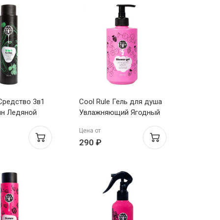
 Средство 3в1
Cool Rule Гель для душа
ин Ледяной
Увлажняющий Ягодный
унь,
пунш 400мл
Цена от
ер и гель для
290 ₽
мл