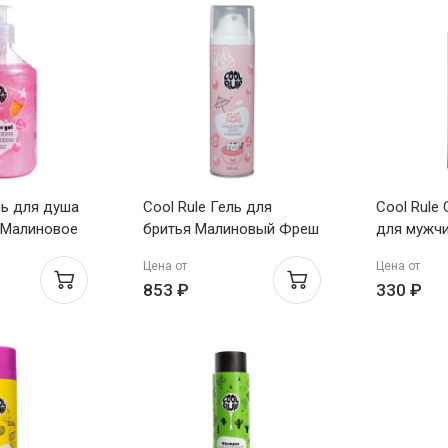
ль для душа
Cool Rule Гель для
Cool Rule
 Малиновое
бритья Малиновый Фреш
для мужч
100мл
женский 200мл
Кедр шамп
Цена от
Цена от
кондицион
853 ₽
330 ₽
душа 400