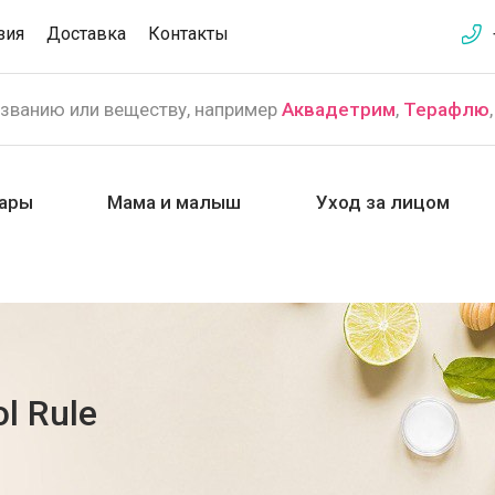
зия
Доставка
Контакты
азванию или веществу, например
Аквадетрим
,
Терафлю
ары
Мама и малыш
Уход за лицом
l Rule