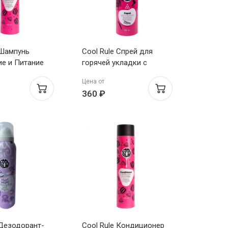
 Шампунь
Cool Rule Спрей для
е и Питание
горячей укладки с
типов волос
термозащитой 150мл
Цена от
Арбуз 400мл
360 ₽
 Дезодорант-
Cool Rule Кондиционер