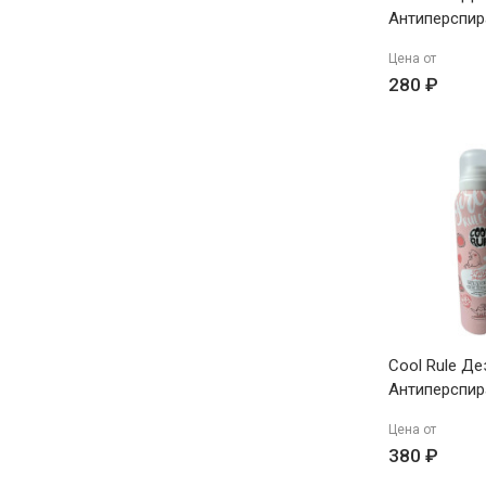
Антиперспир
Цитрусовый 
Цена от
150мл
280 ₽
Cool Rule Д
Антиперспир
Пудровая Н
Цена от
150мл
380 ₽