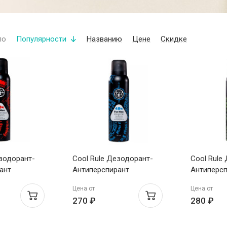
по
Популярности
Названию
Цене
Скидке
езодорант-
Cool Rule Дезодорант-
Cool Rule
ант
Антиперспирант
Антиперсп
енсивная
Мужской Энергия Ветра
Мужской 
Цена от
Цена от
л
150мл
Свежесть
270 ₽
280 ₽