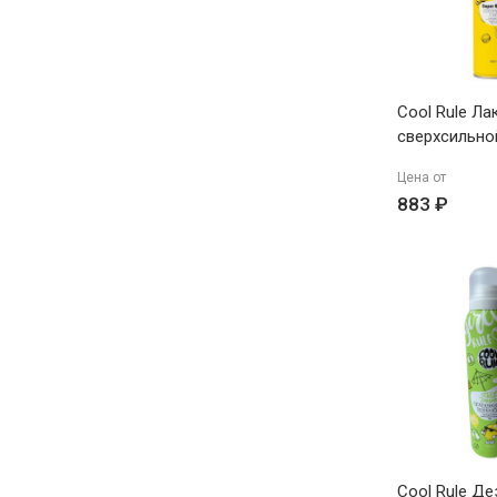
Cool Rule Ла
сверхсильно
Кокосовый 
Цена от
883 ₽
Cool Rule Д