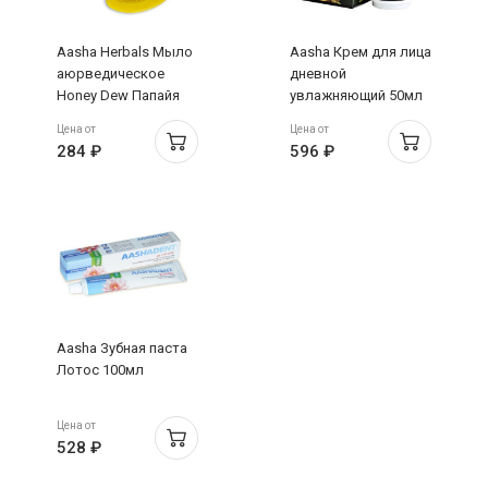
Aasha Herbals Мыло
Aasha Крем для лица
аюрведическое
дневной
Honey Dew Папайя
увлажняющий 50мл
75г
Цена от
Цена от
284 ₽
596 ₽
Aasha Зубная паста
Лотос 100мл
Цена от
528 ₽