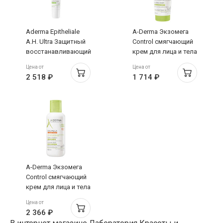
Aderma Epitheliale
A-Derma Экзомега
A.H. Ultra Защитный
Control смягчающий
восстанавливающий
крем для лица и тела
крем SPF50+ 40мл
200мл
Цена от
Цена от
2 518 ₽
1 714 ₽
A-Derma Экзомега
Control смягчающий
крем для лица и тела
400мл
Цена от
2 366 ₽