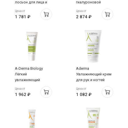
лосьон для лица и
гиалуроновой
тела 200мл
кислотой 30мл
Цена от
Цена от
1 781 ₽
2 874 ₽
A-Derma Biology
Aderma
Лёгкий
Увлажняющий крем
увлажняющий
для рук и ногтей
дерматологический
50мл
Цена от
Цена от
крем для хрупкой
1 962 ₽
1 082 ₽
кожи 40мл