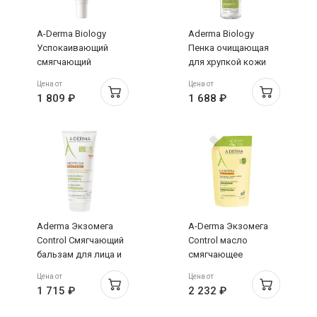
A-Derma Biology
Aderma Biology
Успокаивающий
Пенка очищающая
смягчающий
для хрупкой кожи
дерматологический
лица 150мл
Цена от
Цена от
флюид для хрупкой
1 809 ₽
1 688 ₽
кожи 40мл
Aderma Экзомега
A-Derma Экзомега
Control Смягчающий
Control масло
бальзам для лица и
смягчающее
тела 200мл
очищающее 500мл
Цена от
Цена от
сменный блок
1 715 ₽
2 232 ₽