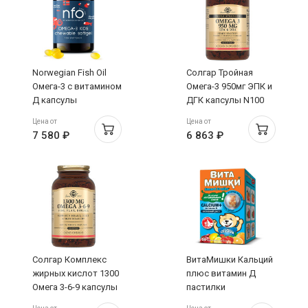
Norwegian Fish Oil
Солгар Тройная
Омега-3 с витамином
Омега-3 950мг ЭПК и
Д капсулы
ДГК капсулы N100
жевательные 800мг
Цена от
Цена от
N120
7 580 ₽
6 863 ₽
Солгар Комплекс
ВитаМишки Кальций
жирных кислот 1300
плюс витамин Д
Омега 3-6-9 капсулы
пастилки
N120
жевательные 2,5 г