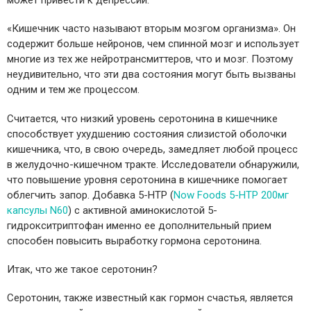
может привести к депрессии.
«Кишечник часто называют вторым мозгом организма». Он
содержит больше нейронов, чем спинной мозг и использует
многие из тех же нейротрансмиттеров, что и мозг. Поэтому
неудивительно, что эти два состояния могут быть вызваны
одним и тем же процессом.
Считается, что низкий уровень серотонина в кишечнике
способствует ухудшению состояния слизистой оболочки
кишечника, что, в свою очередь, замедляет любой процесс
в желудочно-кишечном тракте. Исследователи обнаружили,
что повышение уровня серотонина в кишечнике помогает
облегчить запор. Добавка 5-HTP (
Now Foods 5-HTP 200мг
капсулы N60
) с активной аминокислотой 5-
гидрокситриптофан именно ее дополнительный прием
способен повысить выработку гормона серотонина.
Итак, что же такое серотонин?
Серотонин, также известный как гормон счастья, является