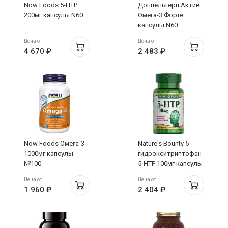
Now Foods 5-HTP
Доппельгерц Актив
200мг капсулы N60
Омега-3 Форте
капсулы N60
Цена от
Цена от
4 670 ₽
2 483 ₽
Now Foods Омега-3
Nature's Bounty 5-
1000мг капсулы
гидрокситриптофан
№100
5-HTP 100мг капсулы
N60
Цена от
Цена от
1 960 ₽
2 404 ₽