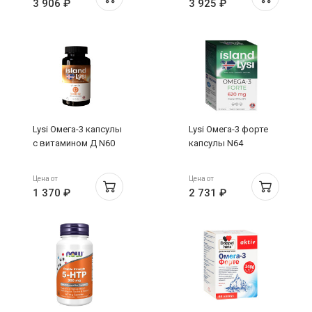
3 906 ₽
3 925 ₽
Lysi Омега-3 капсулы
Lysi Омега-3 форте
с витамином Д N60
капсулы N64
Цена от
Цена от
1 370 ₽
2 731 ₽