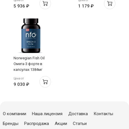
Цена от
Цена от
N30
5 936 ₽
1 179 ₽
Norwegian Fish Oil
Омега-3 форте в
капсулах 1384мг
N120
Цена от
9 030 ₽
О компании
Наша лицензия
Доставка
Контакты
Бренды
Распродажа
Акции
Статьи