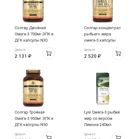
Солгар Двойная
Солгар концентрат
Омега-3 700мг ЭПК и
рыбьего жира
ДГК капсулы N30
омега-3 капсулы
N120
Цена от
Цена от
2 131 ₽
2 520 ₽
Солгар Тройная
Lysi Омега-3 рыбий
Омега-3 950мг ЭПК и
жир со вкусом
ДГК капсулы N50
Лимона 240мл
Цена от
Цена от