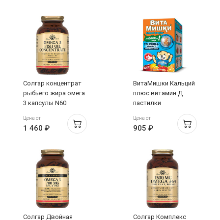
Солгар концентрат
ВитаМишки Кальций
рыбьего жира омега
плюс витамин Д
3 капсулы N60
пастилки
жевательные N60
Цена от
Цена от
1 460 ₽
905 ₽
Солгар Двойная
Солгар Комплекс