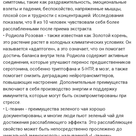
симптомы, такие как раздражительность, эмоциональные
взлеты и падения, беспокойство, напряженные мышцы,
плохой сон и трудности с концентрацией. Исследования
показали, что 8 из 10 человек чувствовали себя более
расслабленными после приема экстракта.
• Родиола Розовая - также известная как Золотой корень,
это растение растет в холодных климатических условиях. Он
называется «адаптоген», а это означает, что он помогает
достичь баланса внутри тела. Родиола содержит активные
соединения, которые улучшают перенос предшественников
серотонина, особенно триптофана и 5-HTP, в мозг, а также
помогает снизить деградацию нейротрансмиттеров,
повышающих настроение. Дополнительные преимущества
включают в себя производство энергии и поддержку
иммунитета, которые могут быть скомпрометированы при
стрессе.
• L-теанин - преимущества зеленого чая хорошо
документированы, и многие люди пьют зеленый чай для
достижения расслабляющего эффекта. Это расслабляющее
свойство может быть непосредственно прослежено до
уникальной аминокислоты, называемой «L-теанин»,