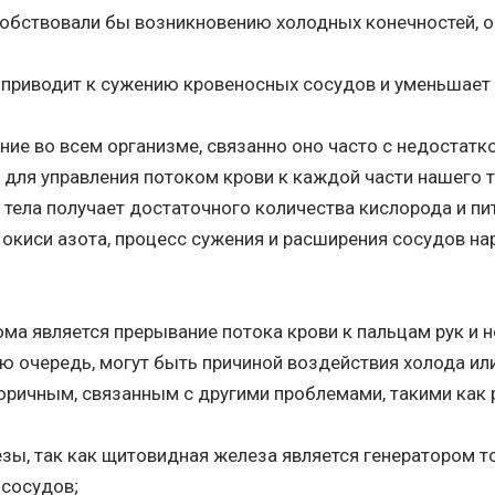
обствовали бы возникновению холодных конечностей, он
о приводит к сужению кровеносных сосудов и уменьшает 
ение во всем организме, связанно оно часто с недостат
 для управления потоком крови к каждой части нашего 
о тела получает достаточного количества кислорода и 
и окиси азота, процесс сужения и расширения сосудов н
ма является прерывание потока крови к пальцам рук и н
ою очередь, могут быть причиной воздействия холода и
ричным, связанным с другими проблемами, такими как 
ы, так как щитовидная железа является генератором то
 сосудов;