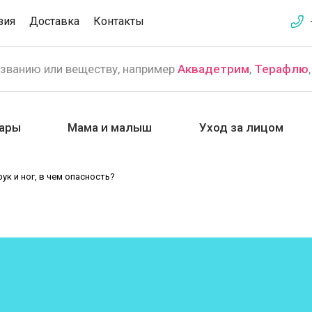
зия
Доставка
Контакты
азванию или веществу, например
Аквадетрим
,
Терафлю
ары
Мама и малыш
Уход за лицом
к и ног, в чем опасность?