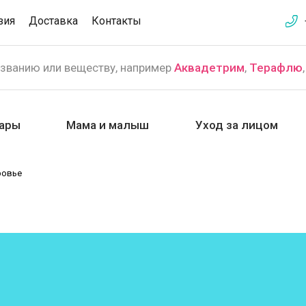
зия
Доставка
Контакты
азванию или веществу, например
Аквадетрим
,
Терафлю
ары
Мама и малыш
Уход за лицом
ровье