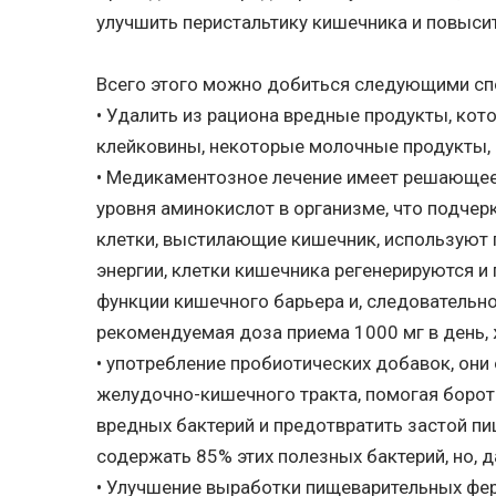
улучшить перистальтику кишечника и повысит
Всего этого можно добиться следующими сп
• Удалить из рациона вредные продукты, кото
клейковины, некоторые молочные продукты, 
• Медикаментозное лечение имеет решающее 
уровня аминокислот в организме, что подчер
клетки, выстилающие кишечник, используют г
энергии, клетки кишечника регенерируются 
функции кишечного барьера и, следовательно
рекомендуемая доза приема 1000 мг в день, 
• употребление пробиотических добавок, он
желудочно-кишечного тракта, помогая борот
вредных бактерий и предотвратить застой п
содержать 85% этих полезных бактерий, но, да
• Улучшение выработки пищеварительных фер