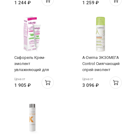
1 244 ₽
1 259 ₽
Сафорель Крем-
A-Derma ЭКЗОМЕГА
эмолент
Control Смягчающий
увлажняющий для
спрей-эмолент
интимной зоны 40мл
200мл
Цена от
Цена от
1 905 ₽
3 096 ₽