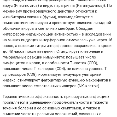
вирус (Pneumovirus) и вирус парагриппа (Paramyxovirus)). По
механизму противовирусного действия относится к
ингибиторам слияния (фузии), взаимодействует с
гемагглютинином вируса и препятствует слиянию липидной
оболочки вируса и клеточных мембран. Обладает
интерферон-индуцирующей активностью - в исследовании
на мышах индукция интерферонов отмечалась уже через 16
часов, а высокие титры интерферонов сохранялись в крови
до 48 часов после введения. Стимулирует клеточные и
гуморальные реакции иммунитета: повышает число
лимфоцитов в крови, в особенности Т-клеток (CD3),
повышает число Т-хелперов (CD4), не влияя на уровень Т-
супрессоров (CD8), нормализует иммунорегуляторный
индекс, стимулирует фагоцитарную функцию макрофагов и
повышает число естественных киллеров (NK-клеток).
Терапевтическая эффективность при вирусных инфекциях
проявляется в уменьшении продолжительности и тяжести
течения болезни и ее основных симптомов, а также в
снижении частоты развития осложнений, связанных с