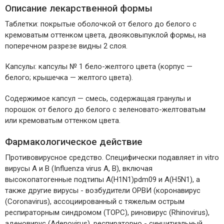
Описание лекарственной формы
Таблетки: покрытые оболочкой от белого до белого с
кремоватым оттенком цвета, двояковыпуклой формы, на
поперечном разрезе видны 2 слоя.
Капсулы: капсулы № 1 бело-желтого цвета (корпус —
белого; крышечка — желтого цвета).
Содержимое капсул — смесь, содержащая гранулы и
порошок от белого до белого с зеленовато-желтоватым
или кремоватым оттенком цвета.
Фармакологическое действие
Противовирусное средство. Специфически подавляет in vitro
вирусы А и В (Influenza virus А, В), включая
высокопатогенные подтипы A(H1N1)pdm09 и A(H5N1), а
также другие вирусы - возбудители ОРВИ (коронавирус
(Coronavirus), ассоциированный с тяжелым острым
респираторным синдромом (ТОРС), риновирус (Rhinovirus),
аденовирус (Adenovirus), респираторно - синцитиальный