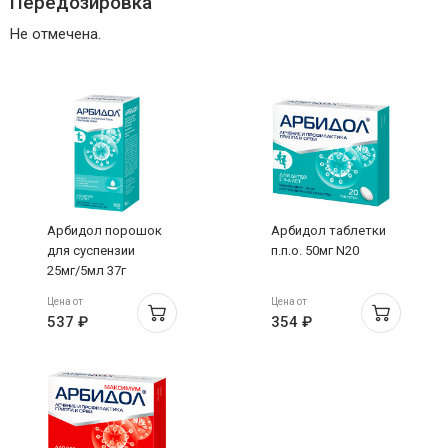
Передозировка
Не отмечена.
Арбидол порошок
Арбидол таблетки
для суспензии
п.п.о. 50мг N20
25мг/5мл 37г
Цена от
Цена от
537 ₽
354 ₽