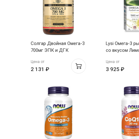
Солгар Двойная Омега-3
Lysi Омега-3 р
700мг ЭПК и ДГК
со вкусом Лим
капсулы N30
Цена от
Цена от
2 131 ₽
3 925 ₽