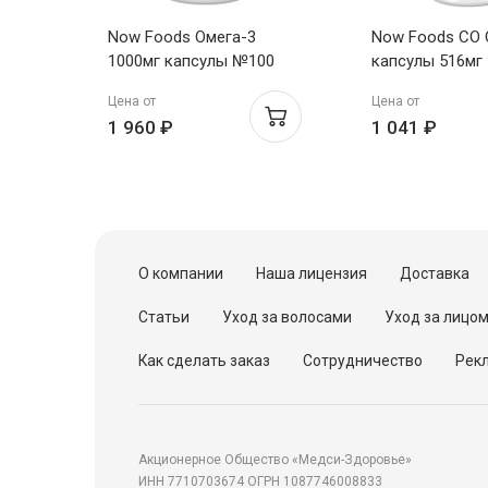
Now Foods Омега-3
Now Foods CO 
1000мг капсулы №100
капсулы 516мг
Цена от
Цена от
1 960 ₽
1 041 ₽
О компании
Наша лицензия
Доставка
Статьи
Уход за волосами
Уход за лицо
Как сделать заказ
Сотрудничество
Рекл
Акционерное Общество «Медси-Здоровье»
ИНН 7710703674 ОГРН 1087746008833