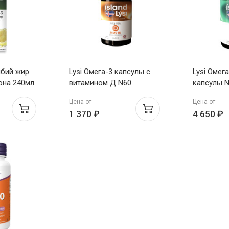
ыбий жир
Lysi Омега-3 капсулы с
Lysi Омег
она 240мл
витамином Д N60
капсулы 
Цена от
Цена от
1 370 ₽
4 650 ₽