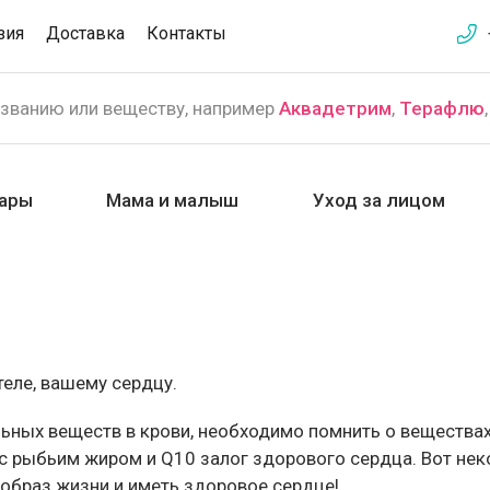
зия
Доставка
Контакты
азванию или веществу, например
Аквадетрим
,
Терафлю
ары
Мама и малыш
Уход за лицом
еле, вашему сердцу.
льных веществ в крови, необходимо помнить о вещества
 рыбьим жиром и Q10 залог здорового сердца. Вот нек
 образ жизни и иметь здоровое сердце!