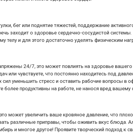
гулки, бег или поднятие тяжестей, поддержание активно
речь заходит о здоровье сердечно-сосудистой системы
му телу и для этого достаточно уделять физическим наг
напряжены 24/7, это может повлиять на здоровье вашего 
ач или чувствуете, что постоянно находитесь под давле
х сил уменьшить стресс и оставить рабочие вопросы в о
те более продуктивны на работе, не нанося вред вашему 
это может увеличить ваше кровяное давление, что плохо
вать различные приправы, чтобы оживить вкус блюда. А
имбирь и многое другое! Проявите творческий подход к с