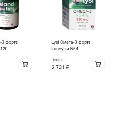
а-3 форте
Lysi Омега-3 форте
N120
капсулы N64
Цена от
2 731 ₽