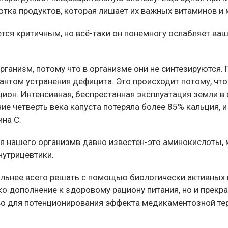
отка продуктов, которая лишает их важных витаминов и
ется критичным, но всё-таки он понемногу ослабляет ва
ганизм, потому что в организме они не синтезируются. 
антом устранения дефицита. Это происходит потому, что 
ион. Интенсивная, беспрестанная эксплуатация земли в с
е четверть века капуста потеряла более 85% кальция, и
ина C.
 нашего организмв давно известен-это аминокислоты, 
нутрицевтики.
альнее всего решать с помощью биологически активных
ько дополнение к
здоровому рациону питания, но и прекр
во для потенционирования эффекта медикаментозной те