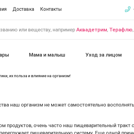
зия
Доставка
Контакты
азванию или веществу, например
Аквадетрим
,
Терафлю
ары
Мама и малыш
Уход за лицом
ики, их польза и влияние на организм!
ства наш организм не может самостоятельно восполнят
ом продуктов, очень часто наш пищеварительный тракт с
 перегружает пищеварительную систему. Еще одной прич