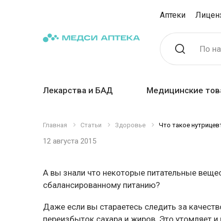
Аптеки
Лицен
По н
Лекарства и БАД
Медицинские тов
Главная
Статьи
Здоровье
Что такое нутрицевт
12 августа 2015
А вы знали что некоторые питательные веще
сбалансированному питанию?
Даже если вы стараетесь следить за качеств
переизбыток сахара и жиров. Это утомляет и