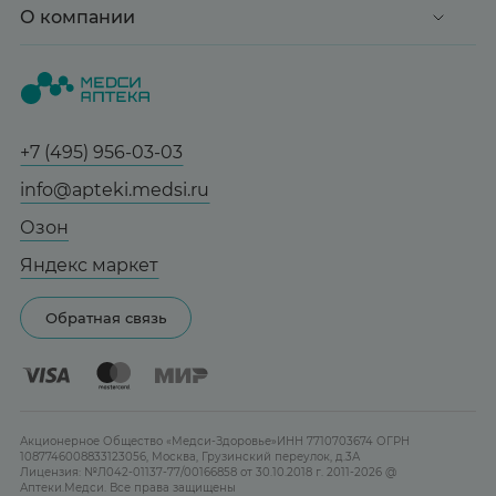
Доставка и оплата
О компании
Здоровье
Вопрос-ответ
Красота
О нас
Статьи и новости
Медицинские товары
Все аптеки
Справочник болезней
Спорт и фитнес
Контакты
Гарантии
+7 (495) 956-03-03
Мама и малыш
Отзывы
Юридическим лицам
info@apteki.medsi.ru
Тревога и стресс
Лицензия
Сотрудничество
Здоровый сон
Озон
Реклама на сайте
Женская гигиена
Яндекс маркет
Карта сайта
Контактные линзы
Обратная связь
Бренды
Акционерное Общество «Медси-Здоровье»ИНН 7710703674 ОГРН
1087746008833123056, Москва, Грузинский переулок, д.3А
Лицензия: №Л042-01137-77/00166858 от 30.10.2018 г. 2011-2026 @
Аптеки.Медси. Все права защищены