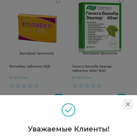
Быстрый просмотр
Быстрый просмотр
Фолибер таблетки N28
Гинкго Билоба Эвалар
таблетки 40мг N40
В наличии
В наличии
от 558 ₽
от 570 ₽
Уважаемые Клиенты!