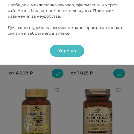
Сообщаем, что доставка заказов, оформленных через
сайт Аптек Медси, временно недоступна. Приносим
извинения за неудобства.
Для вашего удобства вы можете зарезервировать товар
Быстрый просмотр
Быстрый просмотр
онлайн и забрать его в аптеке.
Солгар Нутрикоэнзим Q-10
Уник омега-3 капсулы 500мг
капсулы N50
N90
Хорошо
В наличии
В наличии
от 4 208 ₽
от 1 025 ₽