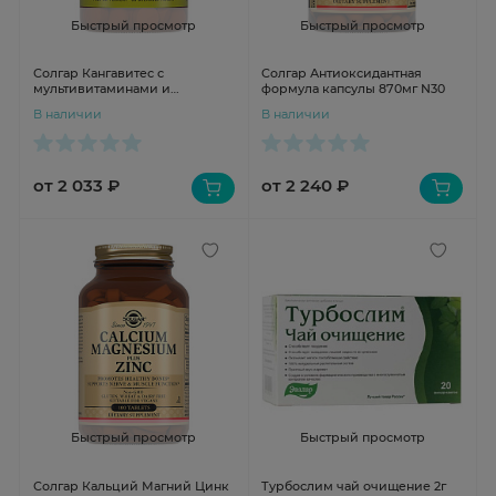
Быстрый просмотр
Быстрый просмотр
Солгар Кангавитес с
Солгар Антиоксидантная
мультивитаминами и
формула капсулы 870мг N30
минералами со вкусом
В наличии
В наличии
тропических фруктов
таблетки жевательные
таблетки жевательные 1690мг
N60
от 2 033 ₽
от 2 240 ₽
Быстрый просмотр
Быстрый просмотр
Солгар Кальций Магний Цинк
Турбослим чай очищение 2г