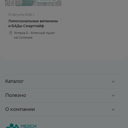
31 августа 2026 г.
Липосомальные витамины
и БАДы Смартлайф
Аптека 3 - Аптечый пункт
на Солянке
Каталог
Акции
Полезно
Клиентские дни
Доставка и оплата
О компании
Здоровье
Вопрос-ответ
Красота
О нас
Статьи и новости
Медицинские товары