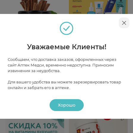
Уважаемые Клиенты!
Реклама
Реклама
Сообщаем, что доставка заказов, оформленных через
20 августа 2026 г.
24 августа 2026 г.
сайт Аптек Медси, временно недоступна. Приносим
Dermedic, Skincode, Klatz,
Лечебная косметика и
извинения за неудобства.
Holly Polly - подарки и
аромамасла STYX
скидки
(Австрия)
Для вашего удобства вы можете зарезервировать товар
Аптека 10 - Аптечный пункт
онлайн и забрать его в аптеке.
Аптека 9 - Аптечный пункт
КДЦ Медси на
на Красной пресне
Белорусской
Хорошо