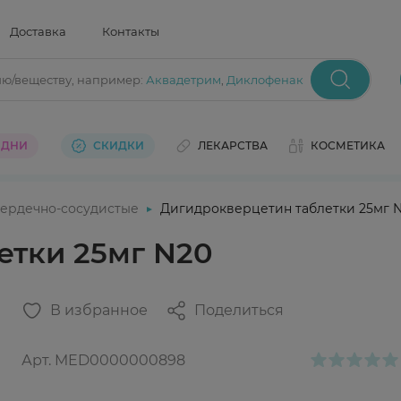
Доставка
Контакты
ию/веществу
, например:
Аквадетрим
,
Диклофенак
 ДНИ
СКИДКИ
ЛЕКАРСТВА
КОСМЕТИКА
ердечно-сосудистые
Дигидрокверцетин таблетки 25мг 
етки 25мг N20
В избранное
Поделиться
Арт.
MED0000000898