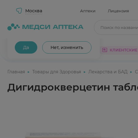
Москва
Аптеки
Лицензия
Поиск по назван
Ваш город Москва?
Да
Нет, изменить
КАТАЛОГ
АКЦИИ
КЛИЕНТСКИЕ
Главная
Товары для Здоровья
Лекарства и БАД
С
Дигидрокверцетин табл