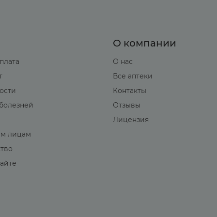
О компании
оплата
О нас
т
Все аптеки
вости
Контакты
болезней
Отзывы
Лицензия
м лицам
ство
сайте