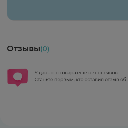
Весь заказ в наличии
сегодня
Заказать здесь
Доставка
Социалочка
Забрать весь заказ ~ 25 мая
Грузинский пер., 3А
Ежедневно 08:00 - 21:00
Отзывы
(0)
Заказать здесь
У данного товара еще нет отзывов.
Станьте первым, кто оставил отзыв об 