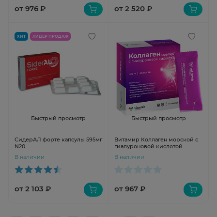
от 976 ₽
от 2 520 ₽
ХИТ
ЛИДЕР ПРОДАЖ
Быстрый просмотр
Быстрый просмотр
СидерАЛ форте капсулы 595мг
Витамир Коллаген морской с
N20
гиалуроновой кислотой
порошок стик-пакет 3000мг
В наличии
В наличии
№15
от 2 103 ₽
от 967 ₽