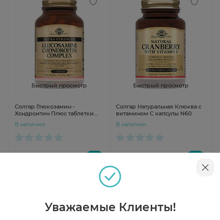
Быстрый просмотр
Быстрый просмотр
Солгар Глюкозамин -
Солгар Натуральная Клюква с
Хондроитин Плюс таблетки
витамином C капсулы N60
1750мг N75
В наличии
В наличии
от 4 607 ₽
от 2 082 ₽
Уважаемые Клиенты!