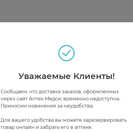
яется дополнительным источником хрома.
ях углеводного обмена, помогает снижению лишнег
и улучшает процесс сжигания жиров.
веса. Является натуральной заменой стероидам дл
ультироваться с врачом.
ость и кормление грудью.
адостям и углеводам.
теках
Уважаемые Клиенты!
Сообщаем, что доставка заказов, оформленных
РАБОТАЮТ СЕЙЧАС
КРУГЛОСУТОЧНЫЕ
через сайт Аптек Медси, временно недоступна.
Приносим извинения за неудобства.
Для вашего удобства вы можете зарезервировать
товар онлайн и забрать его в аптеке.