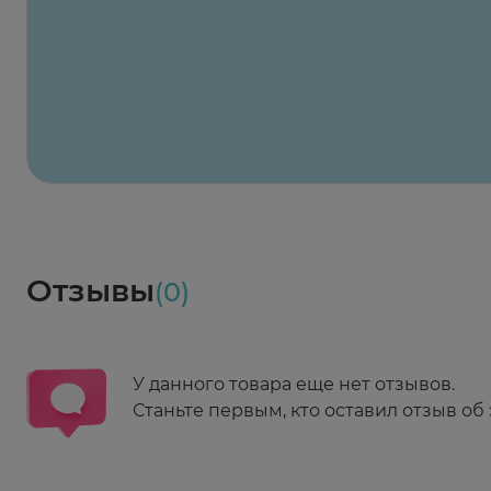
Х2
Максавит
2 424 ₽
824 ₽
824 ₽
824 ₽
824 ₽
8
2-й Боткинский пр., 5, корп. 3
Пн-Пт 08:00 - 21:00
Сб,Вс 09:00-21:00
Выберите дату доставки
Весь заказ в наличии
сегодня
Заказать здесь
Доставка
Социалочка
Забрать весь заказ ~ 25 мая
Грузинский пер., 3А
Ежедневно 08:00 - 21:00
Отзывы
(0)
Заказать здесь
У данного товара еще нет отзывов.
Станьте первым, кто оставил отзыв об 