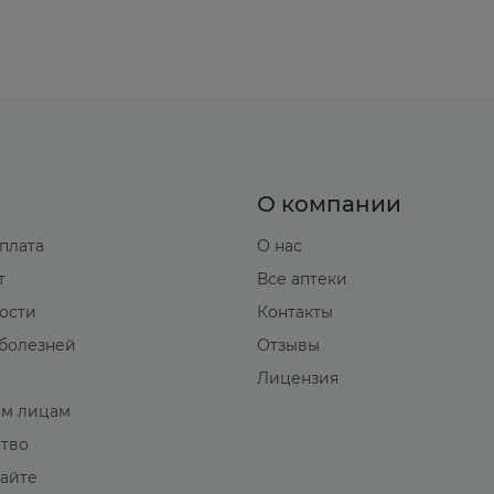
О компании
оплата
О нас
т
Все аптеки
вости
Контакты
болезней
Отзывы
Лицензия
м лицам
ство
сайте