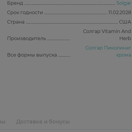
Бренд
Solgar
Срок годности
11.02.2028
Страна
США
Солгар Vitamin And
Производитель
Herb
Солгар Пиколинат
Все формы выпуска
хрома
вы
Доставка и бонусы