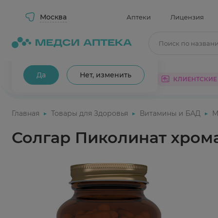
Москва
Аптеки
Лицензия
Поиск по назван
Ваш город Москва?
Да
Нет, изменить
КАТАЛОГ
АКЦИИ
КЛИЕНТСКИЕ
Главная
Товары для Здоровья
Витамины и БАД
М
Солгар Пиколинат хром