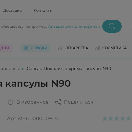
Доставка
Контакты
ию/веществу
, например:
Аквадетрим
,
Диклофенак
 ДНИ
СКИДКИ
ЛЕКАРСТВА
КОСМЕТИКА
инералы
Солгар Пиколинат хрома капсулы N90
а капсулы N90
В избранное
Поделиться
Арт.
MED0000009170