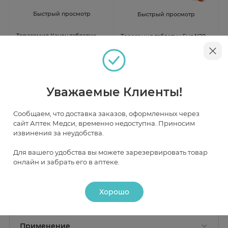
Быстрый просмотр
Быстрый просмотр
Торасемид Канон таблетки
Торасемид таблетки 5мг N20
5мг N20
Березовский ФЗ
В наличии
В наличии
Уважаемые Клиенты!
от 191 ₽
от 160 ₽
Сообщаем, что доставка заказов, оформленных через
сайт Аптек Медси, временно недоступна. Приносим
извинения за неудобства.
Инструкция
Для вашего удобства вы можете зарезервировать товар
онлайн и забрать его в аптеке.
Описание
Хорошо
Действие
Состав
Активное вещество:
торасемид 5 мг;
Фармакологическое действие
Применение