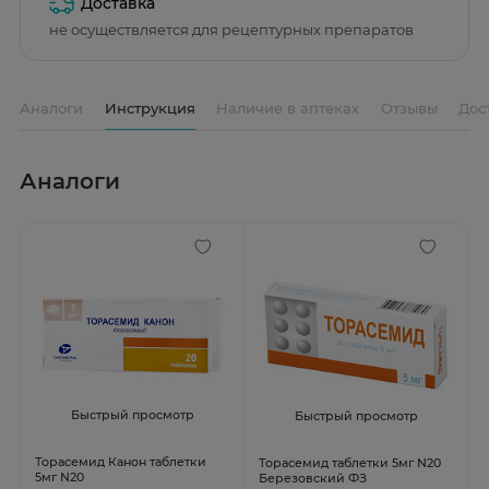
Доставка
не осуществляется для рецептурных препаратов
Аналоги
Инструкция
Наличие в аптеках
Отзывы
Дос
Аналоги
Быстрый просмотр
Быстрый просмотр
Торасемид Канон таблетки
Торасемид таблетки 5мг N20
5мг N20
Березовский ФЗ