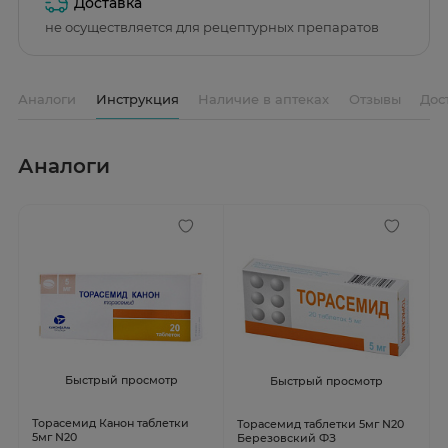
Доставка
не осуществляется для рецептурных препаратов
Аналоги
Инструкция
Наличие в аптеках
Отзывы
Дос
Аналоги
Быстрый просмотр
Быстрый просмотр
Торасемид Канон таблетки
Торасемид таблетки 5мг N20
5мг N20
Березовский ФЗ