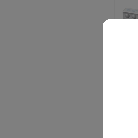
Торасе
N20 Бе
В нали
от 16