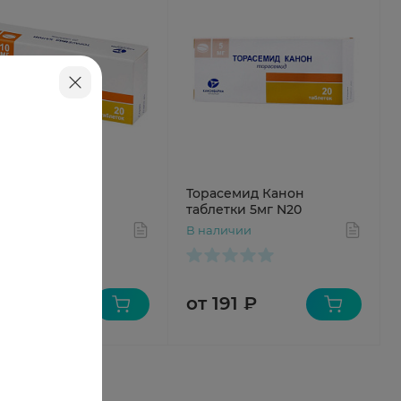
асемид Канон
Торасемид Канон
летки 10мг N20
таблетки 5мг N20
аличии
В наличии
 283 ₽
от 191 ₽