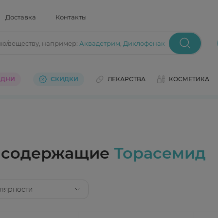
Доставка
Контакты
ию/веществу
, например:
Аквадетрим
,
Диклофенак
 ДНИ
СКИДКИ
ЛЕКАРСТВА
КОСМЕТИКА
, содержащие
Торасемид
лярности