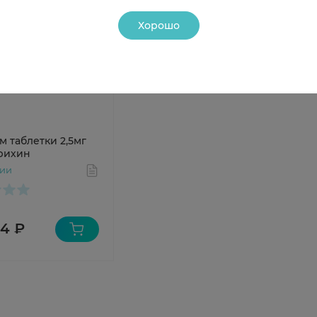
Хорошо
м таблетки 2,5мг
рихин
чии
84 ₽