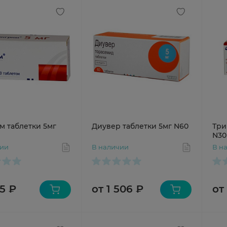
м таблетки 5мг
Диувер таблетки 5мг N60
Три
N30
чии
В наличии
В н
5 ₽
от 1 506 ₽
от