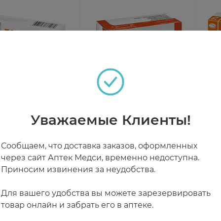
мид таблетки 5мг
Торасемид-СЗ таблетки 10
Тор
резовский ФЗ
мг №30
таб
Уважаемые Клиенты!
чии
В наличии
В н
Сообщаем, что доставка заказов, оформленных
через сайт Аптек Медси, временно недоступна.
0 ₽
от 411 ₽
от
Приносим извинения за неудобства.
Для вашего удобства вы можете зарезервировать
товар онлайн и забрать его в аптеке.