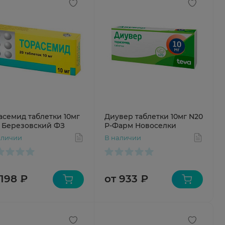
асемид таблетки 10мг
Диувер таблетки 10мг N20
 Березовский ФЗ
Р-Фарм Новоселки
аличии
В наличии
 198 ₽
от 933 ₽