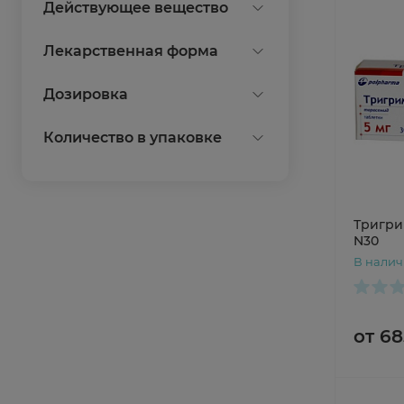
Действующее вещество
Торасемид
Лекарственная форма
таблетки
Дозировка
10мг
Количество в упаковке
2,5мг
20
5мг
30
Показать все
Тригри
60
N30
В нали
Показать все
от 68