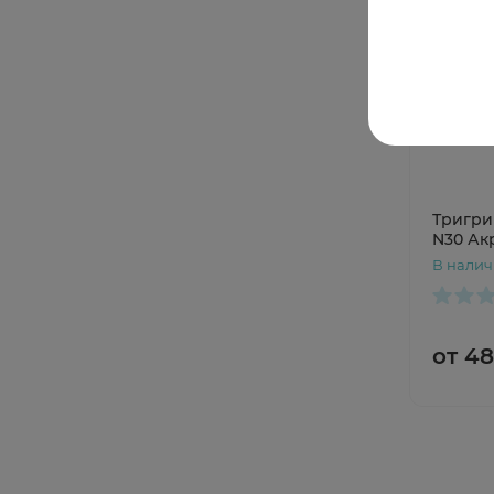
Тригри
N30 Ак
В нали
от 4