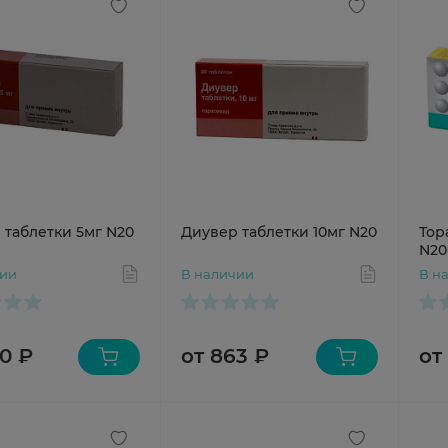
 таблетки 5мг N20
Диувер таблетки 10мг N20
Тор
N20
чии
В наличии
В н
0 ₽
от 863 ₽
от