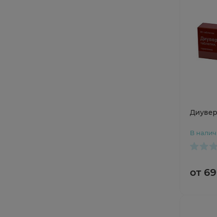
Диувер
В нали
от 69