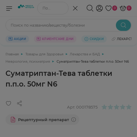
Поиск по названию/веществу
0
0
Поиск по названию/веществу/болезни
АКЦИИ
КЛИЕНТСКИЕ ДНИ
СКИДКИ
ЛЕКАРСТВ
Главная
Товары для Здоровья
Лекарства и БАД
Неврология, психиатрия
Суматриптан-Тева таблетки п.п.о. 50мг N6
Суматриптан-Тева таблетки
п.п.о. 50мг N6
Арт.
000178575
Рецептурный препарат