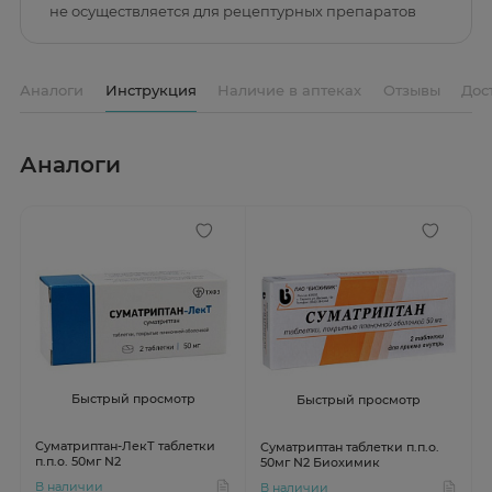
не осуществляется для рецептурных препаратов
Аналоги
Инструкция
Наличие в аптеках
Отзывы
Дос
Аналоги
Быстрый просмотр
Быстрый просмотр
Суматриптан-ЛекТ таблетки
Суматриптан таблетки п.п.о.
п.п.о. 50мг N2
50мг N2 Биохимик
В наличии
В наличии