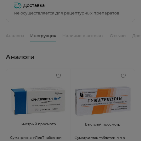
Доставка
не осуществляется для рецептурных препаратов
Аналоги
Инструкция
Наличие в аптеках
Отзывы
Дос
Аналоги
Быстрый просмотр
Быстрый просмотр
Суматриптан-ЛекТ таблетки
Суматриптан таблетки п.п.о.