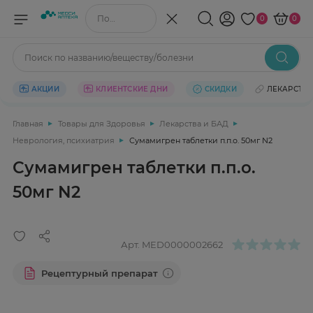
Поиск по названию/веществу
0
0
Поиск по названию/веществу/болезни
АКЦИИ
КЛИЕНТСКИЕ ДНИ
СКИДКИ
ЛЕКАРСТВ
Главная
Товары для Здоровья
Лекарства и БАД
Неврология, психиатрия
Сумамигрен таблетки п.п.о. 50мг N2
Сумамигрен таблетки п.п.о.
50мг N2
Арт.
MED0000002662
Рецептурный препарат