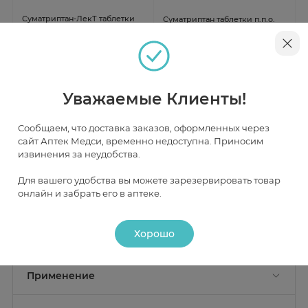
Суматриптан-ЛекТ таблетки
Суматриптан таблетки п.п.о.
п.п.о. 50мг N2
50мг N2 Биохимик
В наличии
В наличии
от 115 ₽
от 136 ₽
Уважаемые Клиенты!
Сообщаем, что доставка заказов, оформленных через
сайт Аптек Медси, временно недоступна. Приносим
Инструкция
извинения за неудобства.
Для вашего удобства вы можете зарезервировать товар
онлайн и забрать его в аптеке.
Описание
Хорошо
Действие
Состав
Активные вещества:
суматриптана сукцинат 140 мг,
Фармакологическое действие
Применение
что соответствует содержанию суматриптана 100 мг;
Средство для лечения мигрени; агонист
серотониновых 5-HT1-рецепторов. Терапевтический
Показание к применению
Вспомогательные вещества:
лактозы моногидрат - 140