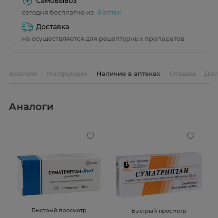
Самовывоз
сегодня бесплатно из
6 аптек
Доставка
не осуществляется для рецептурных препаратов
Аналоги
Инструкция
Наличие в аптеках
Отзывы
Дос
Аналоги
Быстрый просмотр
Быстрый просмотр