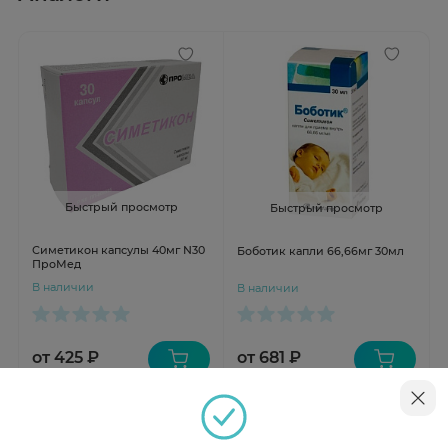
Быстрый просмотр
Быстрый просмотр
Симетикон капсулы 40мг N30
Боботик капли 66,66мг 30мл
ПроМед
В наличии
В наличии
от 425 ₽
от 681 ₽