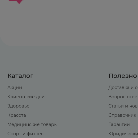
недостаточности.
Про одновременном приеме с этанолом повы
Нифедипин повышает абсорбцию и Cmax м
Катионные лекарственные средства (амилори
ванкомицин), секретирующиеся в почечных 
приводить к увеличению его Cmax.
Каталог
Полезно
Рекомендации по применению
Принимают внутрь, во время или после при
Акции
Доставка и 
Клиентские дни
Вопрос-отве
Доза и кратность приема зависят от схемы 
Здоровье
Статьи и но
Красота
Справочник 
Медицинские товары
Гарантии
Спорт и фитнес
Юридически