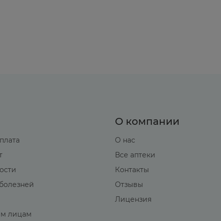
шается риск развития лактат-ацидоза.
етформина.
д, дигоксин, морфин, прокаинамид, хинидин, хинин
канальцах, конкурируют с метформином за канальце
О компании
ема пищи.
оплата
О нас
т
Все аптеки
терапии, возраста пациента и применяемой лекарст
вости
Контакты
болезней
Отзывы
Лицензия
м лицам