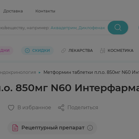
Доставка
Контакты
ию/веществу
, например:
Аквадетрим
,
Диклофенак
 ДНИ
СКИДКИ
ЛЕКАРСТВА
КОСМЕТИКА
ндокринология
Метформин таблетки п.п.о. 850мг N60 И
.о. 850мг N60 Интерфарм
В избранное
Поделиться
Рецептурный препарат