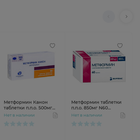
Метформин Канон
Метформин таблетки
таблетки п.п.о. 500мг
п.п.о. 850мг N60
N60
Интерфарма
Нет в наличии
Нет в наличии