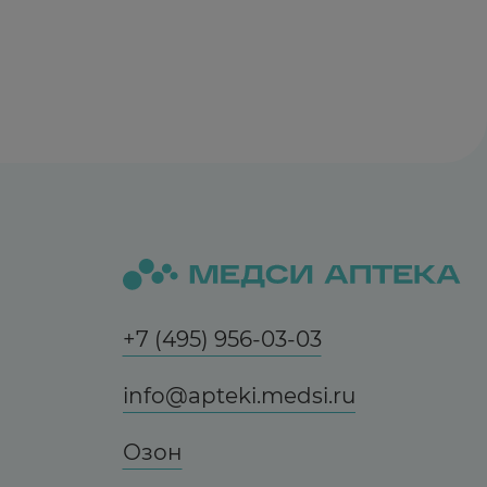
, ранитидин, триамтерен, триметоприм и
вые транспортные системы и могут
+7 (495) 956-03-03
венной формы.
info@apteki.medsi.ru
Озон