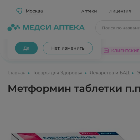
Москва
Аптеки
Лицензия
Поиск по назван
Ваш город Москва?
Да
Нет, изменить
КАТАЛОГ
АКЦИИ
КЛИЕНТСКИЕ
Главная
Товары для Здоровья
Лекарства и БАД
Э
Метформин таблетки п.п