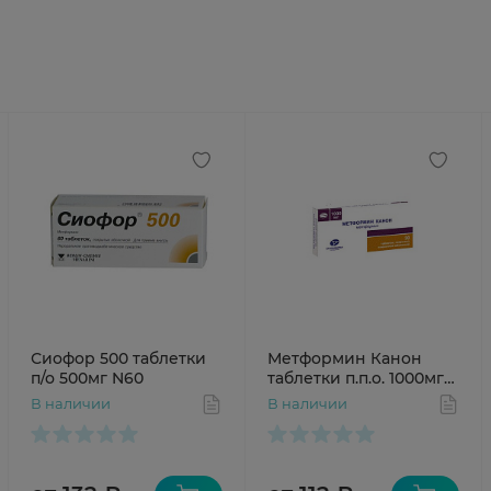
Сиофор 500 таблетки
Метформин Канон
п/о 500мг N60
таблетки п.п.о. 1000мг
N30
В наличии
В наличии