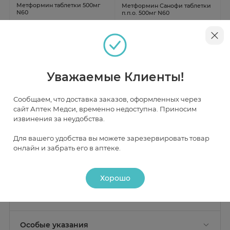
Метформин таблетки 500мг
Метформин Санофи таблетки
N60
п.п.о. 500мг N60
В наличии
В наличии
от 98 ₽
от 100 ₽
Уважаемые Клиенты!
Сообщаем, что доставка заказов, оформленных через
Инструкция
сайт Аптек Медси, временно недоступна. Приносим
извинения за неудобства.
Для вашего удобства вы можете зарезервировать товар
Описание
онлайн и забрать его в аптеке.
Действие
Хорошо
Состав
Активное вещество:
метформина гидрохлорид - 500
Фармакологическое действие
Применение
мг.
Пероральный гипогликемический препарат из
группы бигуанидов.
Показание к применению
Вспомогательные вещества:
кармеллоза натрия,
Особые указания
Сахарный диабет 2 типа, особенно у пациентов с
гипромеллоза 2910, гипромеллоза 2208, целлюлоза