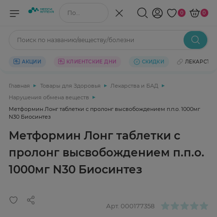
Поиск по названию/веществу
0
0
Поиск по названию/веществу/болезни
АКЦИИ
КЛИЕНТСКИЕ ДНИ
СКИДКИ
ЛЕКАРСТВ
Главная
Товары для Здоровья
Лекарства и БАД
Нарушения обмена веществ
Метформин Лонг таблетки с пролонг высвобождением п.п.о. 1000мг
N30 Биосинтез
Метформин Лонг таблетки с
пролонг высвобождением п.п.о.
1000мг N30 Биосинтез
Арт.
000177358