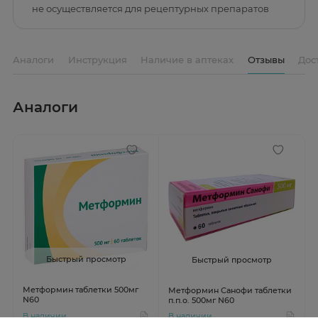
не осуществляется для рецептурных препаратов
Аналоги
Инструкция
Наличие в аптеках
Отзывы
Дос
Аналоги
Быстрый просмотр
Быстрый просмотр
Метформин таблетки 500мг
Метформин Санофи таблетки
N60
п.п.о. 500мг N60
В наличии
В наличии