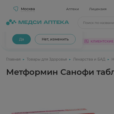
Москва
Аптеки
Лицензия
Поиск по назван
Ваш город Москва?
Да
Нет, изменить
КАТАЛОГ
АКЦИИ
КЛИЕНТСКИЕ
Главная
Товары для Здоровья
Лекарства и БАД
Н
Метформин Санофи табле