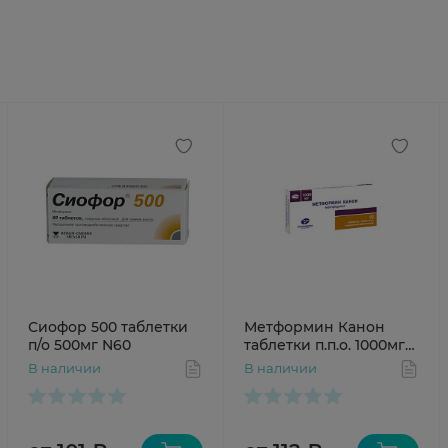
Сиофор 500 таблетки
Метформин Канон
п/о 500мг N60
таблетки п.п.о. 1000мг
N30
В наличии
В наличии