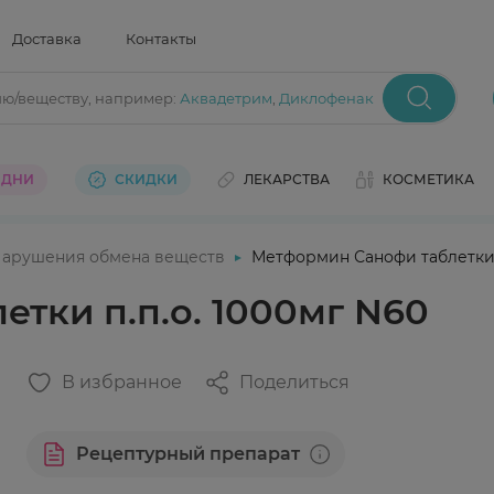
Доставка
Контакты
ию/веществу
, например:
Аквадетрим
,
Диклофенак
 ДНИ
СКИДКИ
ЛЕКАРСТВА
КОСМЕТИКА
арушения обмена веществ
Метформин Санофи таблетки п
тки п.п.о. 1000мг N60
В избранное
Поделиться
Рецептурный препарат