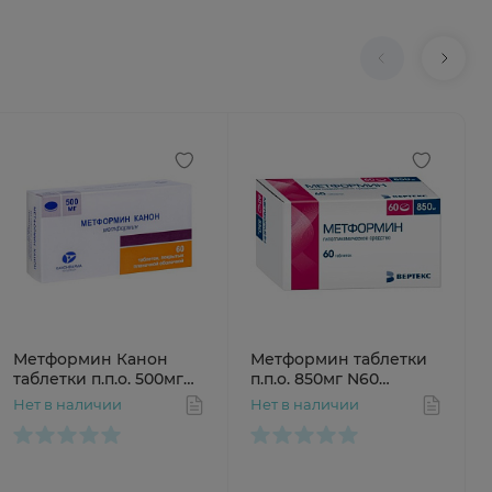
Метформин Канон
Метформин таблетки
таблетки п.п.о. 500мг
п.п.о. 850мг N60
N60
Интерфарма
Нет в наличии
Нет в наличии