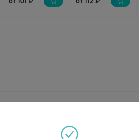
от 101 ₽
от 112 ₽
 1000 мг;
ахмал натрия - 40 мг, повидон 40 - 80 мг, кремния д