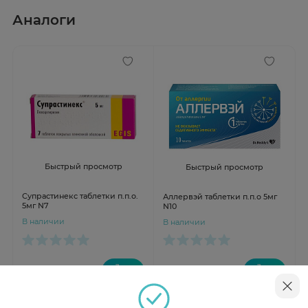
Аналоги
Быстрый просмотр
Быстрый просмотр
Супрастинекс таблетки п.п.о.
Аллервэй таблетки п.п.о 5мг
5мг N7
N10
В наличии
В наличии
от 432 ₽
от 516 ₽