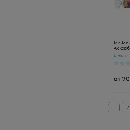
Ми-Ми
Аскорб
аскорб
В нали
сахаро
таблетк
от 70
1
2