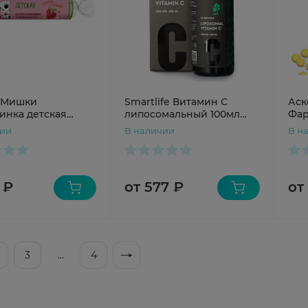
-Мишки
Smartlife Витамин С
Аск
инка детская
липосомальный 100мл
Фар
иновая кислота с
флакон с дозатором
N20
чии
В наличии
В н
м Клубника
и 2,9г N10 крутка
 ₽
от 577 ₽
от
3
...
4