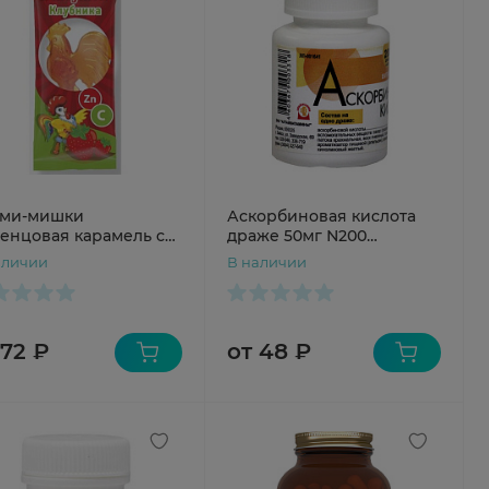
ми-мишки
Аскорбиновая кислота
енцовая карамель с
драже 50мг N200
ком и витамином С
Алтайвитамины
аличии
В наличии
ушок со вкусом
бники с 3 лет 17г
 72 ₽
от 48 ₽