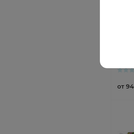
Витами
таблет
В нали
от 9