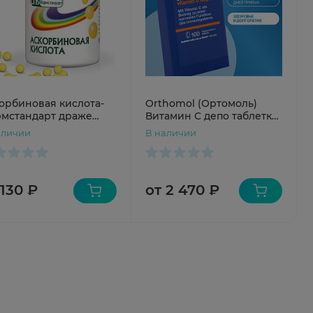
орбиновая кислота-
Orthomol (Ортомоль)
мстандарт драже
Витамин С депо таблетки
0 БАД
№100
аличии
В наличии
 130 ₽
от 2 470 ₽