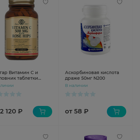
гар Витамин C и
Аскорбиновая кислота
овник таблетки
драже 50мг N200
0мг N100
аличии
В наличии
 2 120 ₽
от 58 ₽