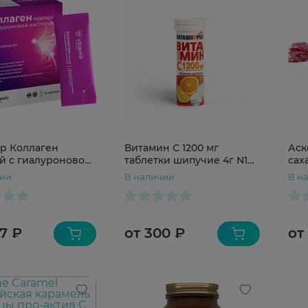
р Коллаген
Витамин С 1200 мг
Аск
й с гиалуроновой
таблетки шипучие 4г N10
сах
ой порошок стик-
Сантэфарм
Клу
чии
В наличии
В н
3000мг №15
7 ₽
от 300 ₽
от