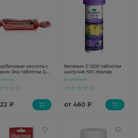
орбиновая кислота с
Витамин С 1200 таблетки
аром Эко таблетки 2,9г
шипучие N10 Эвалар
бника N10 крутка
аличии
В наличии
 22 ₽
от 460 ₽