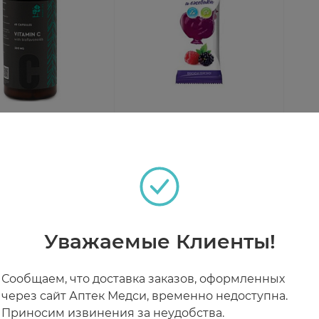
fe Витамин С с
Ми-ми-мишки
Сер
авоноидами
Леденцовая карамель с
Аск
ы №60
цинком и витамином С
№5
чии
В наличии
В н
петушок со вкусом
малины и ежевики с 3
лет 17г
390 ₽
от 72 ₽
от
Уважаемые Клиенты!
Сообщаем, что доставка заказов, оформленных
через сайт Аптек Медси, временно недоступна.
Приносим извинения за неудобства.