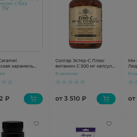
Caramel
Солгар Эстер-С Плюс
Ми-
ская карамель
витамин С 500 мг капсулы
Лед
ы про-актив С
N100
цин
чии
В наличии
В н
ном с без сахара
пет
клу
2 ₽
от 3 510 ₽
от