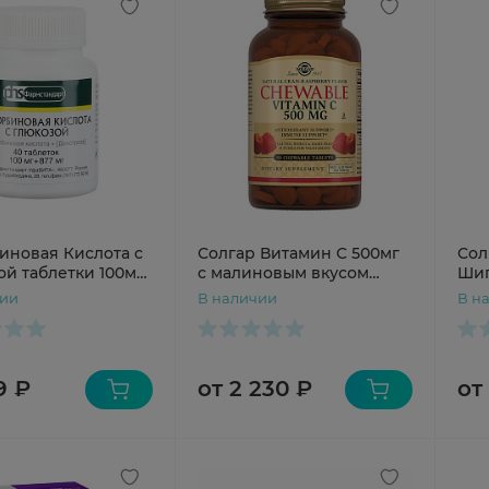
иновая Кислота с
Солгар Витамин C 500мг
Сол
ой таблетки 100мг
с малиновым вкусом
Шип
N40
таблетки N90
105
чии
В наличии
В н
9 ₽
от 2 230 ₽
от