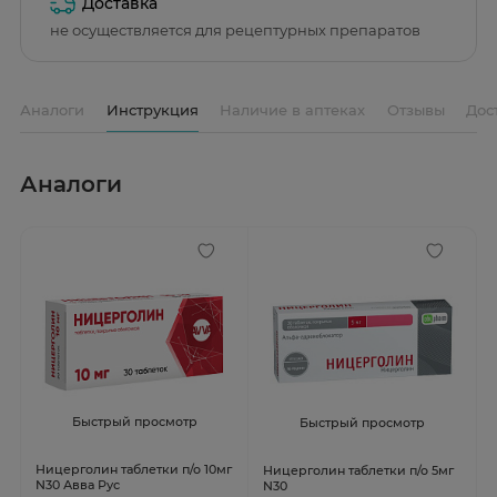
Доставка
не осуществляется для рецептурных препаратов
Аналоги
Инструкция
Наличие в аптеках
Отзывы
Дос
Аналоги
Быстрый просмотр
Быстрый просмотр
Ницерголин таблетки п/о 10мг
Ницерголин таблетки п/о 5мг
N30 Авва Рус
N30