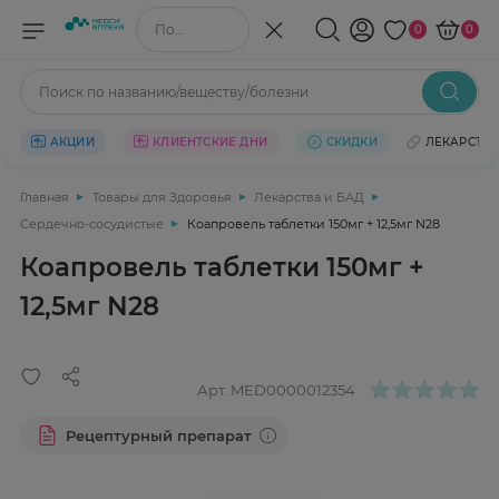
Поиск по названию/веществу
0
0
Поиск по названию/веществу/болезни
АКЦИИ
КЛИЕНТСКИЕ ДНИ
СКИДКИ
ЛЕКАРСТВ
Главная
Товары для Здоровья
Лекарства и БАД
Сердечно-сосудистые
Коапровель таблетки 150мг + 12,5мг N28
Коапровель таблетки 150мг +
12,5мг N28
Арт.
MED0000012354
Рецептурный препарат