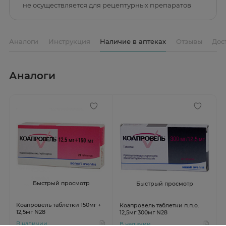
не осуществляется для рецептурных препаратов
Аналоги
Инструкция
Наличие в аптеках
Отзывы
Дос
Аналоги
Быстрый просмотр
Быстрый просмотр
Коапровель таблетки 150мг +
Коапровель таблетки п.п.о.
12,5мг N28
12,5мг 300мг N28
В наличии
В наличии