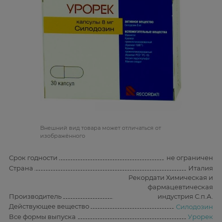
Bнешний вид товара может отличаться от
изображённого
Срок годности
не ограничен
Страна
Италия
Рекордати Химическая и
фармацевтическая
Производитель
индустрия С.п.А.
Действующее вещество
Силодозин
Все формы выпуска
Урорек