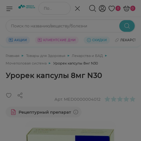
Поиск по названию/веществу
0
0
Поиск по названию/веществу/болезни
АКЦИИ
КЛИЕНТСКИЕ ДНИ
СКИДКИ
ЛЕКАРСТВ
Главная
Товары для Здоровья
Лекарства и БАД
Мочеполовая система
Урорек капсулы 8мг N30
Урорек капсулы 8мг N30
Арт.
MED0000004012
Рецептурный препарат