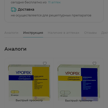
сегодня бесплатно из
11 аптек
Доставка
не осуществляется для рецептурных препаратов
Аналоги
Инструкция
Наличие в аптеках
Отзывы
Дос
Аналоги
Быстрый просмотр
Быстрый просмотр