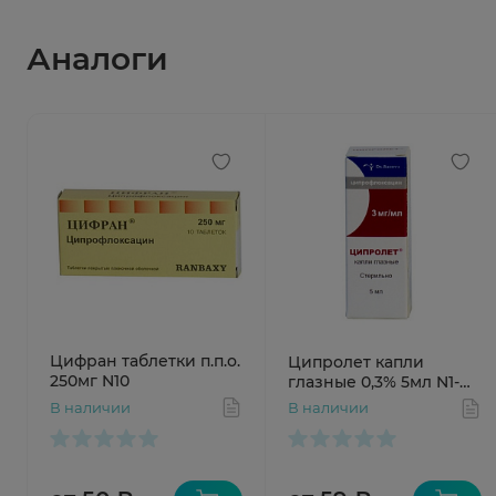
Аналоги
Цифран таблетки п.п.о.
Ципролет капли
250мг N10
глазные 0,3% 5мл N1-
капельница
В наличии
В наличии