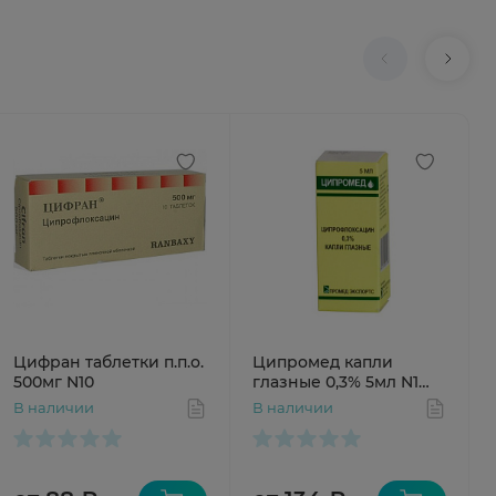
Цифран таблетки п.п.о.
Ципромед капли
500мг N10
глазные 0,3% 5мл N1
фл-кап
В наличии
В наличии