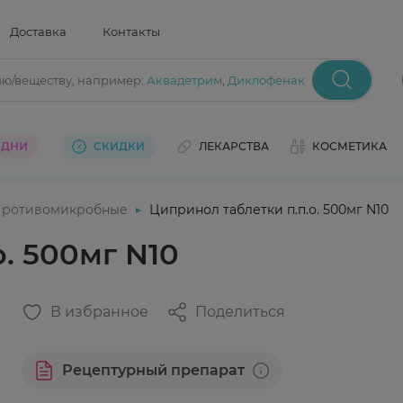
Доставка
Контакты
ию/веществу
, например:
Аквадетрим
,
Диклофенак
 ДНИ
СКИДКИ
ЛЕКАРСТВА
КОСМЕТИКА
ротивомикробные
Ципринол таблетки п.п.о. 500мг N10
. 500мг N10
В избранное
Поделиться
Рецептурный препарат