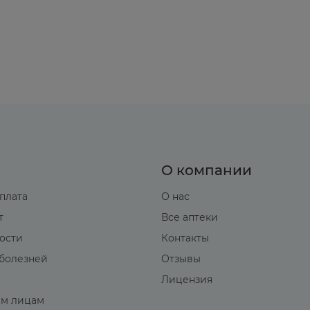
ия, гранулоцитопения, анемия, тромбоцитопения, л
матурия, кристаллурия (прежде всего при щелочной 
нурия, уретральные кровотечения, снижение азотов
вница, образование волдырей, сопровождающихся кр
а, точечные кровоизлияния (петехии), отек лица или
 мальтиформная эритема, синдром Стевенса-Джонсона
О компании
ром Лайелла), анафилактический шок.
оплата
О нас
алгия, артрит, тендовагинит, разрывы сухожилий, миал
т
Все аптеки
ндидоз, псевдомембранозный колит), повышенная с
вости
Контакты
болезней
Отзывы
протромбинемия, повышение активности «печеночн
Лицензия
 гиперурикемия, гипергликемия.
м лицам