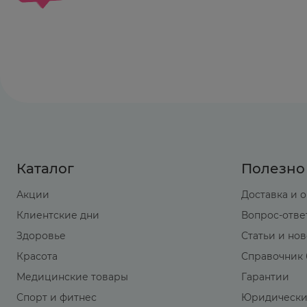
Со стороны кроветворной системы:
лейкопен
анемия.
Со стороны мочевыделительной системы:
ге
дизурия, полиурия, задержка мочи, альбуми
интерстициальный нефрит.
Аллергические реакции:
кожный зуд, крапи
образующих струпья, лекарственная лихорадк
экзантема, узловая эритема, экссудативная
Каталог
Полезно
токсический эпидермальный некролиз (синд
Акции
Доставка и 
Со стороны костно-мышечной системы:
артр
Клиентские дни
Вопрос-отве
Прочие:
общая слабость, суперинфекции (ка
Здоровье
Статьи и но
Красота
Справочник 
Со стороны лабораторных показателей:
гипо
Медицинские товары
Гарантии
гиперкреатининемия, гипербилирубинемия,
Спорт и фитнес
Юридически