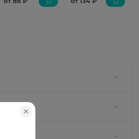
от 88 ₽
от 134 ₽
что соответствует ципрофлоксацину - 500