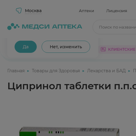
Москва
Аптеки
Лицензия
Поиск по назван
Ваш город Москва?
Да
Нет, изменить
КАТАЛОГ
АКЦИИ
КЛИЕНТСКИЕ
Главная
Товары для Здоровья
Лекарства и БАД
П
Ципринол таблетки п.п.о