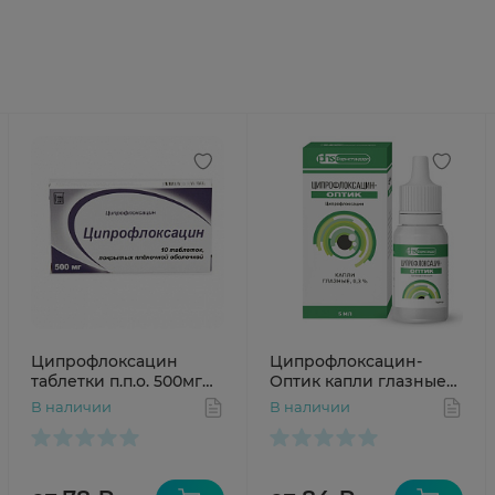
Ципрофлоксацин
Ципрофлоксацин-
таблетки п.п.о. 500мг
Оптик капли глазные
N10
0,3% 5 мл фл-кап
В наличии
В наличии