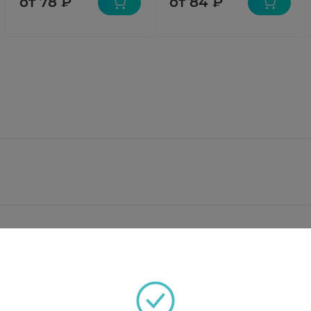
от 78 ₽
от 84 ₽
ципрофлоксацина гидрохлорида моногидрата 291 мг (