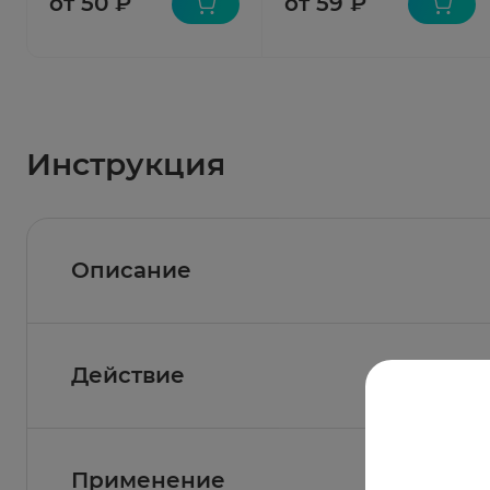
от 50 ₽
от 59 ₽
Инструкция
Описание
Действие
Состав
Активное вещество:
ципрофлоксацин в виде 
мг).
Фармакологическое действие
Применение