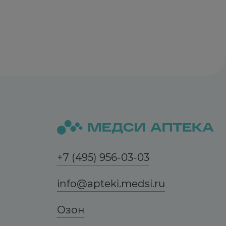
ейкоцитоз, тромбоцитоз, гемолитическая
моче и низком диурезе), гломерулонефрит,
ыделительной функции почек,
овотечениями и маленьких узелков,
 гортани, одышка, эозинофилия, васкулит,
 (злокачественная экссудативная эритема),
гия, отек в области сустава.
+7 (495) 956-03-03
веточувствительность
info@apteki.medsi.ru
ых» трансаминаз и щелочной фосфатазы,
Озон