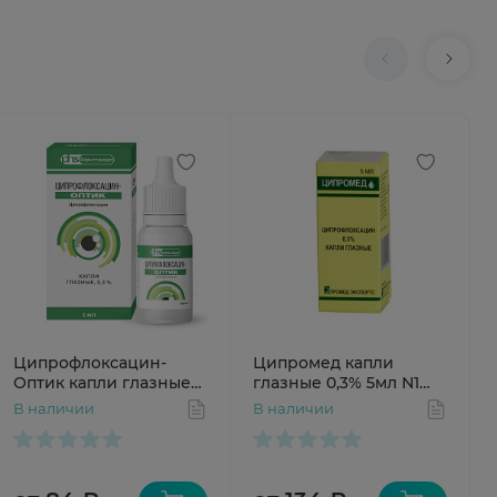
Ципрофлоксацин-
Ципромед капли
Оптик капли глазные
глазные 0,3% 5мл N1
0,3% 5 мл фл-кап
фл-кап
В наличии
В наличии