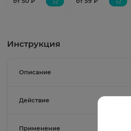
от 50 ₽
от 59 ₽
Инструкция
Описание
Действие
Состав
Активные вещества:
ципрофлоксацин.
Фармакологическое действие
Применение