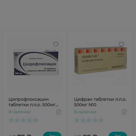
Ципрофлоксацин
Цифран таблетки п.п.о.
таблетки п.п.о. 500мг
500мг N10
N10
В наличии
В наличии