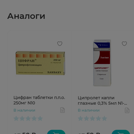
Аналоги
Цифран таблетки п.п.о.
Ципролет капли
250мг N10
глазные 0,3% 5мл N1-
капельница
В наличии
В наличии