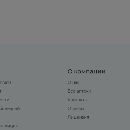
симости от показаний.
О компании
оплата
О нас
т
Все аптеки
вости
Контакты
болезней
Отзывы
Лицензия
м лицам