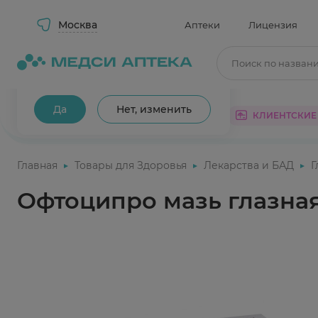
Москва
Аптеки
Лицензия
Поиск по назван
Ваш город Москва?
Да
Нет, изменить
КАТАЛОГ
АКЦИИ
КЛИЕНТСКИЕ
Главная
Товары для Здоровья
Лекарства и БАД
Г
Офтоципро мазь глазная 