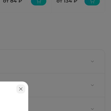
от 84 ₽
от 134 ₽