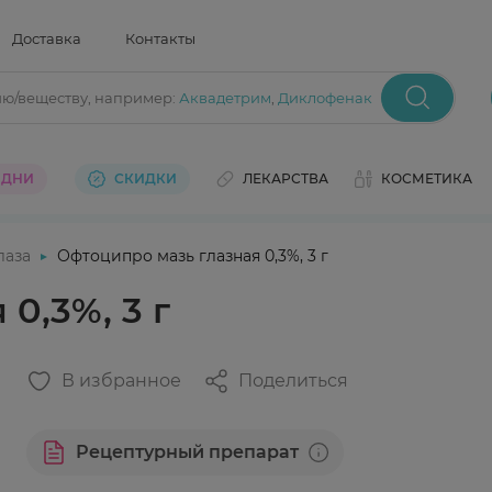
Доставка
Контакты
ию/веществу
, например:
Аквадетрим
,
Диклофенак
 ДНИ
СКИДКИ
ЛЕКАРСТВА
КОСМЕТИКА
лаза
Офтоципро мазь глазная 0,3%, 3 г
0,3%, 3 г
В избранное
Поделиться
Рецептурный препарат