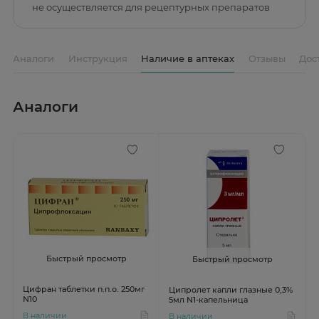
не осуществляется для рецептурных препаратов
Аналоги
Инструкция
Наличие в аптеках
Отзывы
Дос
Аналоги
Быстрый просмотр
Быстрый просмотр
Цифран таблетки п.п.о. 250мг
Ципролет капли глазные 0,3%
N10
5мл N1-капельница
В наличии
В наличии