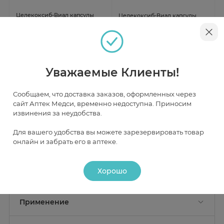
Целекоксиб-Виал капсулы
Целекоксиб-Виал капсулы
100мг N10
200мг N10
В наличии
В наличии
от 280 ₽
от 315 ₽
Уважаемые Клиенты!
Сообщаем, что доставка заказов, оформленных через
сайт Аптек Медси, временно недоступна. Приносим
извинения за неудобства.
Инструкция
Для вашего удобства вы можете зарезервировать товар
онлайн и забрать его в аптеке.
Описание
Хорошо
Действие
Состав
Активные вещества:
целекоксиб 200 мг;
Фармакологическое действие
Применение
Целекоксиб обладает противовоспалительным,
Вспомогательные вещества:
лактозы моногидрат - 49.8
анальгезирующим и жаропонижающим действием,
Показание к применению
мг, натрия лаурилсульфат - 8.1 мг, повидон К30 - 6.7 мг,