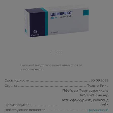
Bнешний вид товара может отличаться от
изображённого
Срок годности
30.09.2028
Страна
Пуэрто-Рико
Пфайзер Фармасьютикалз
ЭлЭлСи/Пфайзер
Мэнюфэкчуринг Дойчленд
Производитель
ГмбХ
Действующее вещество
Целекоксиб